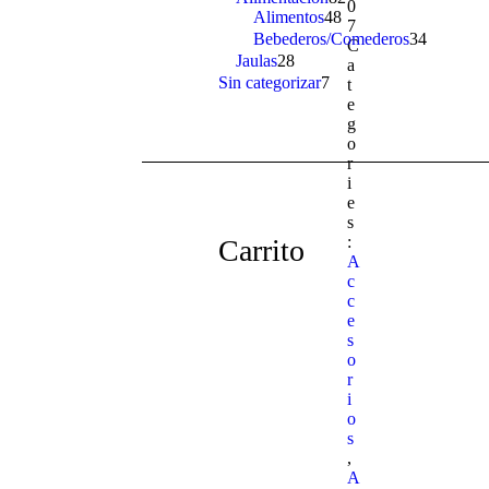
0
Alimentos
48
48
products
7
products
Bebederos/Comederos
34
34
C
products
Jaulas
28
28
a
products
Sin categorizar
7
7
t
products
e
g
o
r
i
e
s
:
Carrito
A
c
c
e
s
o
r
i
o
s
,
A