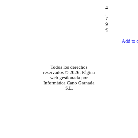
4
,
7
9
€
Add to c
Todos los derechos
reservados © 2026. Página
web gestionada por
Informática Cano Granada
S.L.