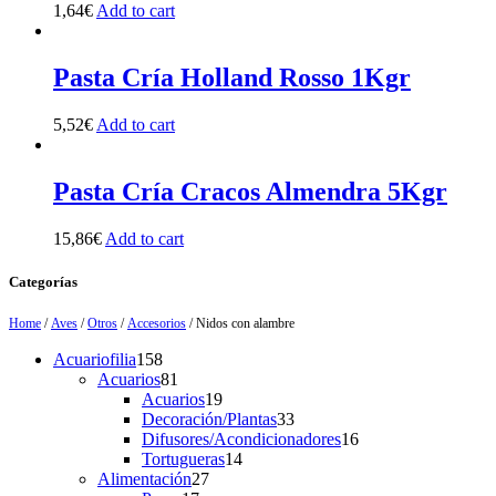
1,64
€
Add to cart
Pasta Cría Holland Rosso 1Kgr
5,52
€
Add to cart
Pasta Cría Cracos Almendra 5Kgr
15,86
€
Add to cart
Categorías
Home
/
Aves
/
Otros
/
Accesorios
/ Nidos con alambre
158
Acuariofilia
158
products
81
Acuarios
81
products
19
Acuarios
19
products
33
Decoración/Plantas
33
products
16
Difusores/Acondicionadores
16
14
products
Tortugueras
14
27
products
Alimentación
27