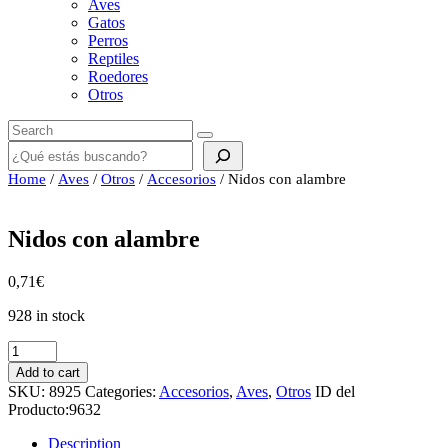
Aves
Gatos
Perros
Reptiles
Roedores
Otros
Buscar
Home
/
Aves
/
Otros
/
Accesorios
/ Nidos con alambre
Nidos con alambre
0,71
€
928 in stock
Nidos
con
Add to cart
alambre
SKU:
8925
Categories:
Accesorios
,
Aves
,
Otros
ID del
quantity
Producto:
9632
Description