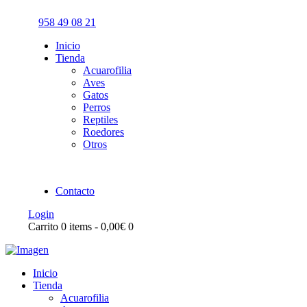
958 49 08 21
Inicio
Tienda
Acuarofilia
Aves
Gatos
Perros
Reptiles
Roedores
Otros
Contacto
Login
Carrito
0 items
-
0,00€
0
Inicio
Tienda
Acuarofilia