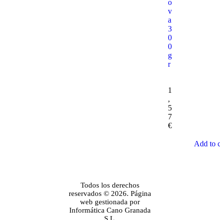
o
v
a
3
0
0
g
r
1
,
5
7
€
Add to c
Todos los derechos
reservados © 2026. Página
web gestionada por
Informática Cano Granada
S.L.