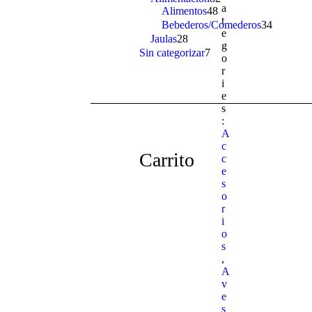
a
Alimentos
48
48
products
t
products
Bebederos/Comederos
34
34
e
products
Jaulas
28
28
g
products
Sin categorizar
7
7
o
products
r
i
e
s
:
A
c
Carrito
c
e
s
o
r
i
o
s
,
A
v
e
s