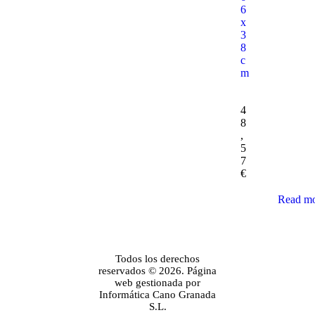
6
x
3
8
c
m
4
8
,
5
7
€
Read m
Todos los derechos
reservados © 2026. Página
web gestionada por
Informática Cano Granada
S.L.