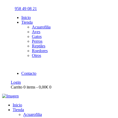
958 49 08 21
Inicio
Tienda
Acuarofilia
Aves
Gatos
Perros
Reptiles
Roedores
Otros
Contacto
Login
Carrito
0 items
-
0,00€
0
Inicio
Tienda
Acuarofilia