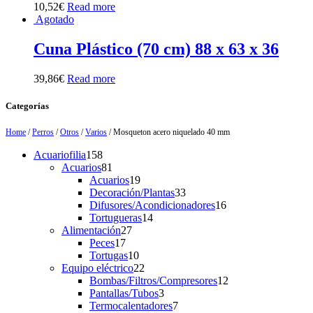
10,52
€
Read more
Agotado
Cuna Plástico (70 cm) 88 x 63 x 36
39,86
€
Read more
Categorías
Home
/
Perros
/
Otros
/
Varios
/ Mosqueton acero niquelado 40 mm
158
Acuariofilia
158
products
81
Acuarios
81
products
19
Acuarios
19
products
33
Decoración/Plantas
33
products
16
Difusores/Acondicionadores
16
14
products
Tortugueras
14
27
products
Alimentación
27
17
products
Peces
17
products
10
Tortugas
10
products
22
Equipo eléctrico
22
products
12
Bombas/Filtros/Compresores
12
3
products
Pantallas/Tubos
3
products
7
Termocalentadores
7