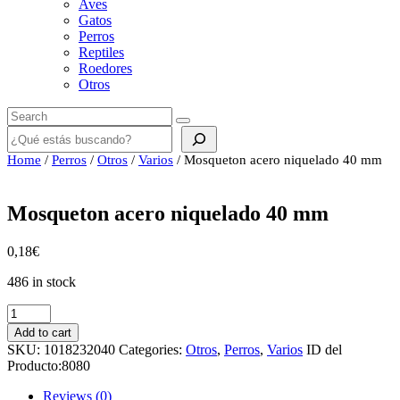
Aves
Gatos
Perros
Reptiles
Roedores
Otros
Buscar
Home
/
Perros
/
Otros
/
Varios
/ Mosqueton acero niquelado 40 mm
Mosqueton acero niquelado 40 mm
0,18
€
486 in stock
Mosqueton
acero
Add to cart
niquelado
SKU:
1018232040
Categories:
Otros
,
Perros
,
Varios
ID del
40
Producto:
8080
mm
quantity
Reviews (0)