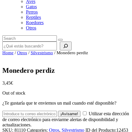
Aves
Gatos
Perros
Reptiles
Roedores
Otros
Buscar
Home
/
Otros
/
Silvestrismo
/ Monedero perdiz
Monedero perdiz
3,45
€
Out of stock
¿Te gustaría que te enviemos un mail cuando esté disponible?
Utilizar esta dirección
¡Avísame!
de correo electrónico para enviarme alertas de disponibilidad y
actualizaciones.
SKU:
81110
Categories:
Otros
,
Silvestrismo
ID del Producto:
12453