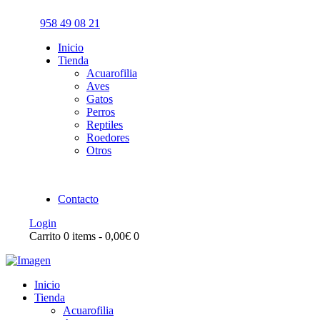
958 49 08 21
Inicio
Tienda
Acuarofilia
Aves
Gatos
Perros
Reptiles
Roedores
Otros
Contacto
Login
Carrito
0 items
-
0,00€
0
Inicio
Tienda
Acuarofilia