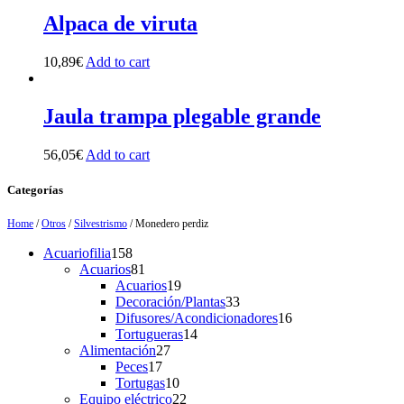
Alpaca de viruta
10,89
€
Add to cart
Jaula trampa plegable grande
56,05
€
Add to cart
Categorías
Home
/
Otros
/
Silvestrismo
/ Monedero perdiz
158
Acuariofilia
158
products
81
Acuarios
81
products
19
Acuarios
19
products
33
Decoración/Plantas
33
products
16
Difusores/Acondicionadores
16
14
products
Tortugueras
14
27
products
Alimentación
27
17
products
Peces
17
products
10
Tortugas
10
products
22
Equipo eléctrico
22