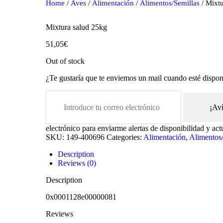
Home
/
Aves
/
Alimentación
/
Alimentos/Semillas
/ Mixtu
Mixtura salud 25kg
51,05
€
Out of stock
¿Te gustaría que te enviemos un mail cuando esté dispon
¡Av
oducts
electrónico para enviarme alertas de disponibilidad y act
SKU:
149-400696
Categories:
Alimentación
,
Alimentos/
Description
Reviews (0)
Description
0x0001128e00000081
Reviews