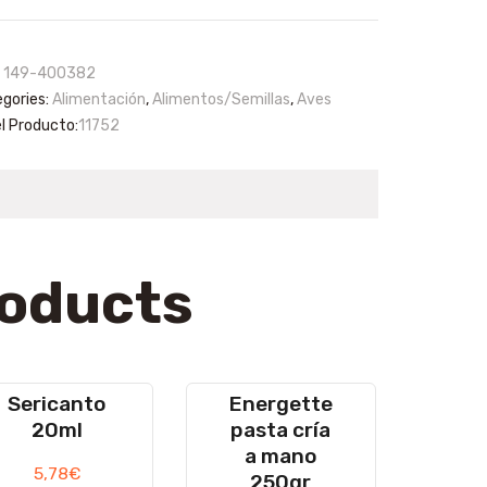
tenimiento
g
tity
:
149-400382
gories:
Alimentación
,
Alimentos/Semillas
,
Aves
el Producto:
11752
roducts
Sericanto
Energette
20ml
pasta cría
a mano
5,78
€
250gr