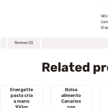
man
25k
quan
SKU
Cate
ID d
Reviews (0)
Related p
Energette
Bolsa
pasta cria
alimento
a mano
Canarios
100gr
con