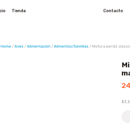
cio
Tienda
Contacto
Buscar
Home
/
Aves
/
Alimentación
/
Alimentos/Semillas
/ Mixtura perdiz class
Mi
ma
24
27 
Mixt
perd
clas