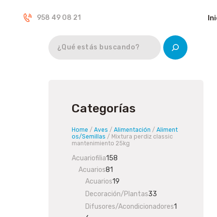
Inicio
958 49 08 21
Ini
Tienda
Categorías
Home
/
Aves
/
Alimentación
/
Aliment
os/Semillas
/ Mixtura perdiz classic
mantenimiento 25kg
Acuariofilia
158
158
Acuarios
81
81
products
Acuarios
19
products
19
products
Decoración/Plantas
33
33
products
Difusores/Acondicionadores
1