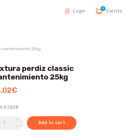
0
Carrito
Login
ic mantenimiento 25kg
xtura perdiz classic
ntenimiento 25kg
,02
€
IN STOCK
ura
Add to cart
iz
sic