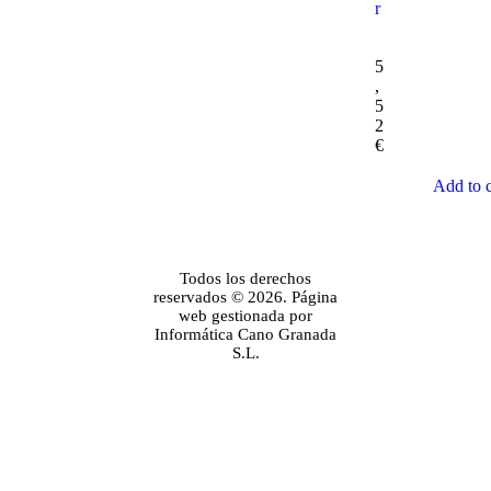
r
5
,
5
2
€
Add to c
Todos los derechos
reservados © 2026. Página
web gestionada por
Informática Cano Granada
S.L.