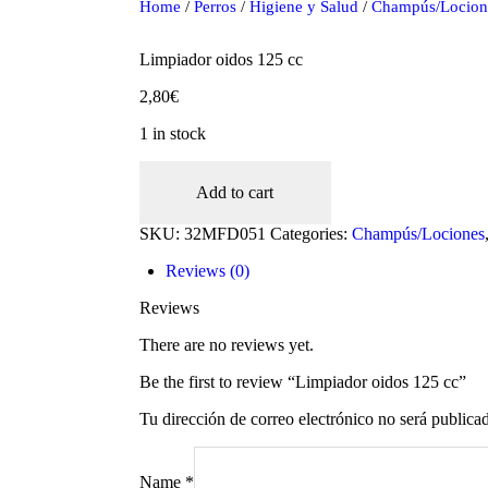
Home
/
Perros
/
Higiene y Salud
/
Champús/Locion
Limpiador oidos 125 cc
2,80
€
1 in stock
Limpiador
oidos
Add to cart
125
cc
SKU:
32MFD051
Categories:
Champús/Lociones
quantity
Reviews (0)
oducts
Reviews
There are no reviews yet.
Be the first to review “Limpiador oidos 125 cc”
Tu dirección de correo electrónico no será publica
Name
*