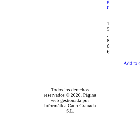
g
r
1
5
,
8
6
€
Add to c
Todos los derechos
reservados © 2026. Página
web gestionada por
Informática Cano Granada
S.L.