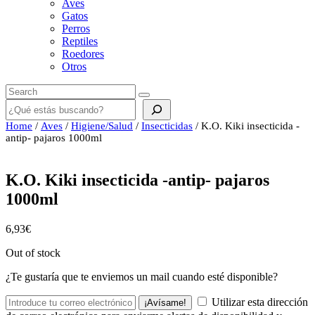
Aves
Gatos
Perros
Reptiles
Roedores
Otros
Buscar
Home
/
Aves
/
Higiene/Salud
/
Insecticidas
/ K.O. Kiki insecticida -
antip- pajaros 1000ml
K.O. Kiki insecticida -antip- pajaros
1000ml
6,93
€
Out of stock
¿Te gustaría que te enviemos un mail cuando esté disponible?
Utilizar esta dirección
¡Avísame!