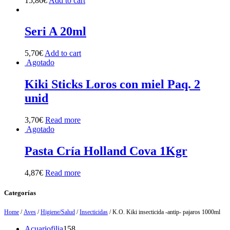
15,86
€
Add to cart
Seri A 20ml
5,70
€
Add to cart
Agotado
Kiki Sticks Loros con miel Paq. 2
unid
3,70
€
Read more
Agotado
Pasta Cría Holland Cova 1Kgr
4,87
€
Read more
Categorías
Home
/
Aves
/
Higiene/Salud
/
Insecticidas
/ K.O. Kiki insecticida -antip- pajaros 1000ml
158
Acuariofilia
158