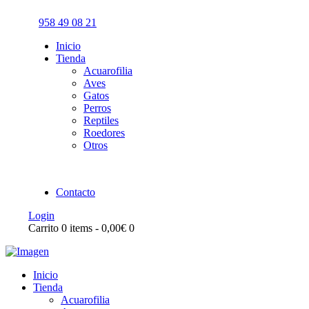
958 49 08 21
Inicio
Tienda
Acuarofilia
Aves
Gatos
Perros
Reptiles
Roedores
Otros
Contacto
Login
Carrito
0 items
-
0,00€
0
Inicio
Tienda
Acuarofilia