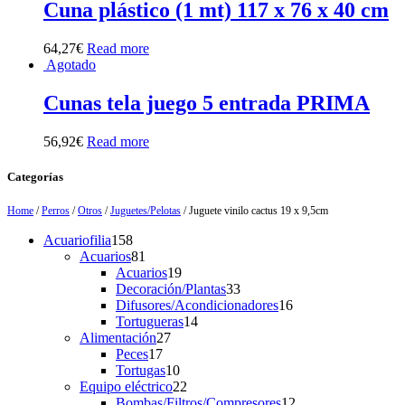
Cuna plástico (1 mt) 117 x 76 x 40 cm
64,27
€
Read more
Agotado
Cunas tela juego 5 entrada PRIMA
56,92
€
Read more
Categorías
Home
/
Perros
/
Otros
/
Juguetes/Pelotas
/ Juguete vinilo cactus 19 x 9,5cm
158
Acuariofilia
158
products
81
Acuarios
81
products
19
Acuarios
19
products
33
Decoración/Plantas
33
products
16
Difusores/Acondicionadores
16
14
products
Tortugueras
14
27
products
Alimentación
27
17
products
Peces
17
products
10
Tortugas
10
products
22
Equipo eléctrico
22
products
12
Bombas/Filtros/Compresores
12