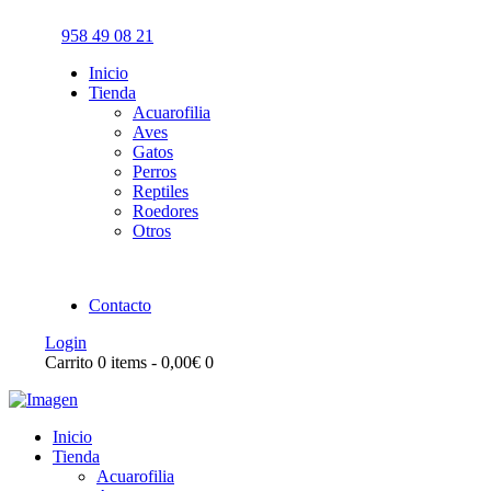
958 49 08 21
Inicio
Tienda
Acuarofilia
Aves
Gatos
Perros
Reptiles
Roedores
Otros
Contacto
Login
Carrito
0 items
-
0,00€
0
Inicio
Tienda
Acuarofilia