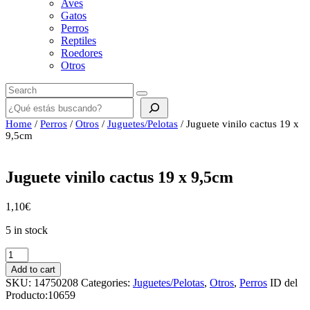
Aves
Gatos
Perros
Reptiles
Roedores
Otros
Buscar
Home
/
Perros
/
Otros
/
Juguetes/Pelotas
/ Juguete vinilo cactus 19 x
9,5cm
Juguete vinilo cactus 19 x 9,5cm
1,10
€
5 in stock
Juguete
vinilo
Add to cart
cactus
SKU:
14750208
Categories:
Juguetes/Pelotas
,
Otros
,
Perros
ID del
19
Producto:
10659
x