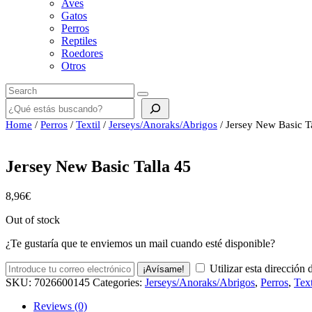
Aves
Gatos
Perros
Reptiles
Roedores
Otros
Buscar
Home
/
Perros
/
Textil
/
Jerseys/Anoraks/Abrigos
/ Jersey New Basic T
Jersey New Basic Talla 45
8,96
€
Out of stock
¿Te gustaría que te enviemos un mail cuando esté disponible?
Utilizar esta dirección 
¡Avísame!
SKU:
7026600145
Categories:
Jerseys/Anoraks/Abrigos
,
Perros
,
Text
Reviews (0)