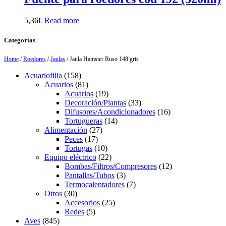
5,36
€
Read more
Categorías
Home
/
Roedores
/
Jaulas
/ Jaula Hamster Ruso 148 gris
158
Acuariofilia
158
products
81
Acuarios
81
products
19
Acuarios
19
products
33
Decoración/Plantas
33
products
16
Difusores/Acondicionadores
16
14
products
Tortugueras
14
27
products
Alimentación
27
17
products
Peces
17
products
10
Tortugas
10
products
22
Equipo eléctrico
22
products
12
Bombas/Filtros/Compresores
12
3
products
Pantallas/Tubos
3
products
7
Termocalentadores
7
30
products
Otros
30
products
25
Accesorios
25
5
products
Redes
5
845
products
Aves
845