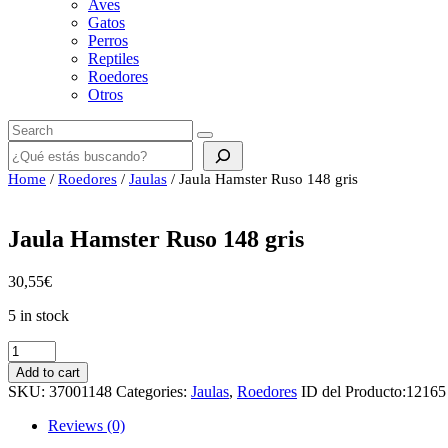
Aves
Gatos
Perros
Reptiles
Roedores
Otros
Buscar
Home
/
Roedores
/
Jaulas
/ Jaula Hamster Ruso 148 gris
Jaula Hamster Ruso 148 gris
30,55
€
5 in stock
Jaula
Hamster
Add to cart
Ruso
SKU:
37001148
Categories:
Jaulas
,
Roedores
ID del Producto:
12165
148
gris
Reviews (0)
quantity