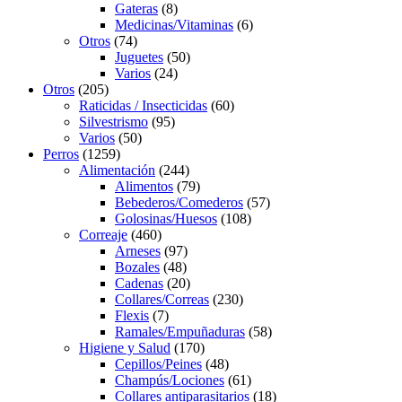
8
products
Gateras
8
products
6
Medicinas/Vitaminas
6
74
products
Otros
74
products
50
Juguetes
50
24
products
Varios
24
205
products
Otros
205
products
60
Raticidas / Insecticidas
60
95
products
Silvestrismo
95
50
products
Varios
50
1259
products
Perros
1259
products
244
Alimentación
244
products
79
Alimentos
79
products
57
Bebederos/Comederos
57
108
products
Golosinas/Huesos
108
460
products
Correaje
460
products
97
Arneses
97
48
products
Bozales
48
products
20
Cadenas
20
products
230
Collares/Correas
230
7
products
Flexis
7
products
58
Ramales/Empuñaduras
58
170
products
Higiene y Salud
170
products
48
Cepillos/Peines
48
products
61
Champús/Lociones
61
products
18
Collares antiparasitarios
18