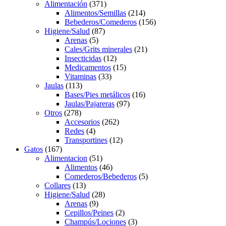
products
371
Alimentación
371
products
214
Alimentos/Semillas
214
products
156
Bebederos/Comederos
156
87
products
Higiene/Salud
87
5
products
Arenas
5
products
21
Cales/Grits minerales
21
12
products
Insecticidas
12
products
15
Medicamentos
15
33
products
Vitaminas
33
113
products
Jaulas
113
products
16
Bases/Pies metálicos
16
97
products
Jaulas/Pajareras
97
278
products
Otros
278
products
262
Accesorios
262
4
products
Redes
4
products
12
Transportines
12
167
products
Gatos
167
products
51
Alimentacion
51
products
46
Alimentos
46
products
5
Comederos/Bebederos
5
13
products
Collares
13
products
28
Higiene/Salud
28
9
products
Arenas
9
products
2
Cepillos/Peines
2
products
3
Champús/Lociones
3