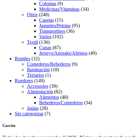
9
products
Colonias
9
products
34
Medicinas/Vitaminas
34
248
products
Otros
248
products
15
Casetas
15
products
95
Juguetes/Pelotas
95
36
products
Transportines
36
102
products
Varios
102
136
products
Textil
136
products
87
Cunas
87
products
49
Jerseys/Anoraks/Abrigos
49
32
products
Reptiles
32
products
9
Comederos/Bebederos
9
18
products
Iluminación
18
1
products
Terrarios
1
149
product
Roedores
149
products
39
Accesorios
39
products
82
Alimentación
82
products
48
Alimentos
48
products
34
Bebederos/Comederos
34
28
products
Jaulas
28
products
7
Sin categorizar
7
products
Carrito