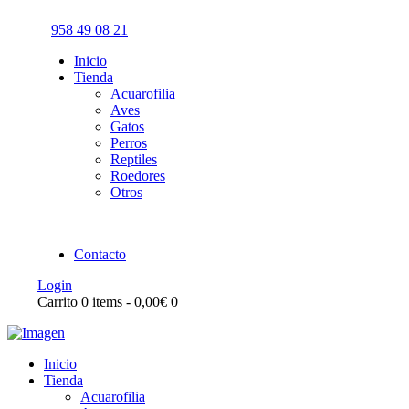
958 49 08 21
Inicio
Tienda
Acuarofilia
Aves
Gatos
Perros
Reptiles
Roedores
Otros
Contacto
Login
Carrito
0 items
-
0,00€
0
Inicio
Tienda
Acuarofilia