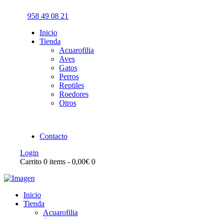
958 49 08 21
Inicio
Tienda
Acuarofilia
Aves
Gatos
Perros
Reptiles
Roedores
Otros
Contacto
Login
Carrito
0 items
-
0,00€
0
Inicio
Tienda
Acuarofilia