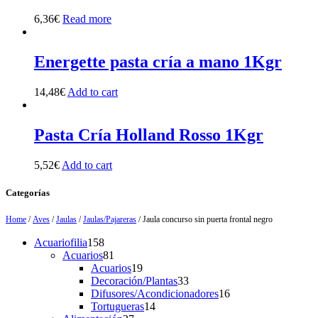
6,36
€
Read more
Energette pasta cría a mano 1Kgr
14,48
€
Add to cart
Pasta Cría Holland Rosso 1Kgr
5,52
€
Add to cart
Categorías
Home
/
Aves
/
Jaulas
/
Jaulas/Pajareras
/ Jaula concurso sin puerta frontal negro
158
Acuariofilia
158
products
81
Acuarios
81
products
19
Acuarios
19
products
33
Decoración/Plantas
33
products
16
Difusores/Acondicionadores
16
14
products
Tortugueras
14