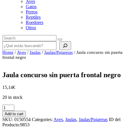
Aves
Gatos
Perros
Reptiles
Roedores
Otros
Buscar
Home
/
Aves
/
Jaulas
/
Jaulas/Pajareras
/ Jaula concurso sin puerta
frontal negro
Jaula concurso sin puerta frontal negro
15,14
€
20 in stock
Jaula
concurso
Add to cart
sin
SKU:
0150554
Categories:
Aves
,
Jaulas
,
Jaulas/Pajareras
ID del
puerta
Producto:
9853
frontal