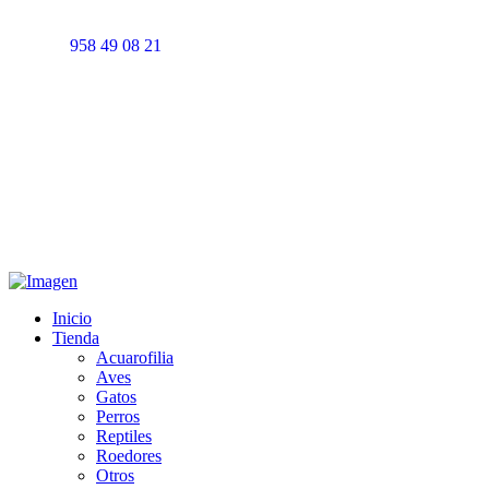
958 49 08 21
Inicio
Tienda
Acuarofilia
Aves
Gatos
Perros
Reptiles
Roedores
Otros