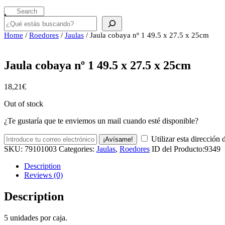
Buscar
Home
/
Roedores
/
Jaulas
/ Jaula cobaya nº 1 49.5 x 27.5 x 25cm
Jaula cobaya nº 1 49.5 x 27.5 x 25cm
18,21
€
Out of stock
¿Te gustaría que te enviemos un mail cuando esté disponible?
Utilizar esta dirección 
¡Avísame!
SKU:
79101003
Categories:
Jaulas
,
Roedores
ID del Producto:
9349
Description
Reviews (0)
Description
5 unidades por caja.