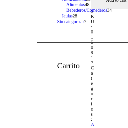
Add to cart
quantity
Alimentos
48
48
products
products
Bebederos/Comederos
34
34
S
products
Jaulas
28
28
K
products
U
Sin categorizar
7
7
:
products
0
1
5
0
9
1
7
Carrito
C
a
t
e
g
o
r
i
e
s
:
A