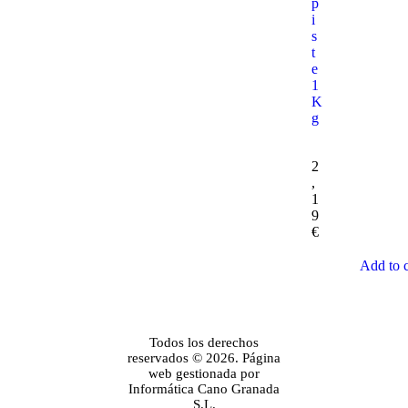
p
i
s
t
e
1
K
g
2
,
1
9
€
Add to c
Todos los derechos
reservados © 2026. Página
web gestionada por
Informática Cano Granada
S.L.