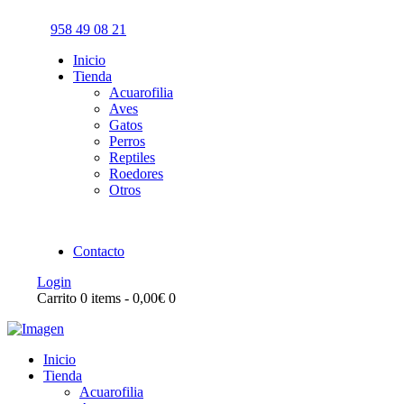
958 49 08 21
Inicio
Tienda
Acuarofilia
Aves
Gatos
Perros
Reptiles
Roedores
Otros
Contacto
Login
Carrito
0 items
-
0,00€
0
Inicio
Tienda
Acuarofilia