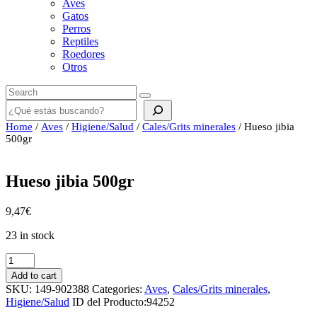
Aves
Gatos
Perros
Reptiles
Roedores
Otros
Buscar
Home
/
Aves
/
Higiene/Salud
/
Cales/Grits minerales
/ Hueso jibia
500gr
Hueso jibia 500gr
9,47
€
23 in stock
Hueso
jibia
Add to cart
500gr
SKU:
149-902388
Categories:
Aves
,
Cales/Grits minerales
,
quantity
Higiene/Salud
ID del Producto:
94252