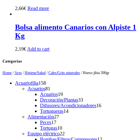
2,66
€
Read more
Bolsa alimento Canarios con Alpiste 1
Kg
2,19
€
Add to cart
Categorías
Home
/
Aves
/
Higiene/Salud
/
Cales/Grits minerales
/ Hueso jibia 500gr
158
Acuariofilia
158
products
81
Acuarios
81
products
19
Acuarios
19
products
33
Decoración/Plantas
33
products
16
Difusores/Acondicionadores
16
14
products
Tortugueras
14
27
products
Alimentación
27
17
products
Peces
17
products
10
Tortugas
10
products
22
Equipo eléctrico
22
products
12
Bombas/Filtros/Compresores
12