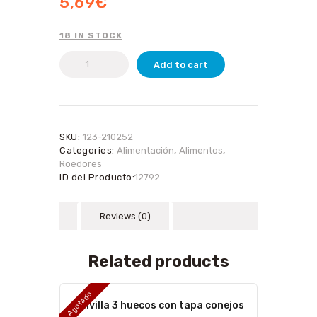
5,69
€
18 IN STOCK
Gancho
Add to cart
zanahorias
32cm
quantity
SKU:
123-210252
Categories:
Alimentación
,
Alimentos
,
Roedores
ID del Producto:
12792
Reviews (0)
Related products
Agotado
Tolvilla 3 huecos con tapa conejos