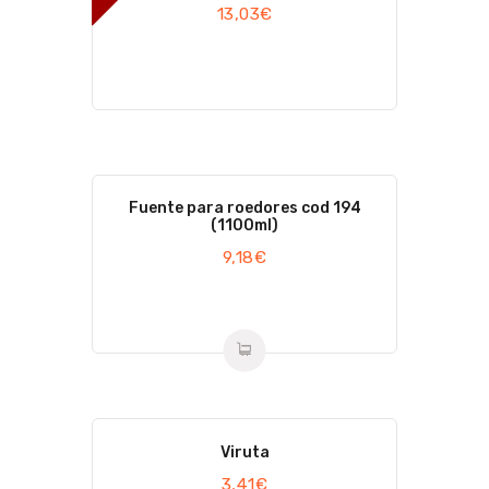
13,03
€
Fuente para roedores cod 194
(1100ml)
9,18
€
Viruta
3,41
€