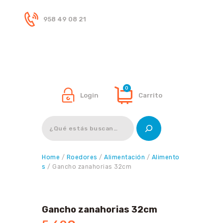
958 49 08 21
Inicio
Tienda
0
Login
Carrito
Buscar
Home
/
Roedores
/
Alimentación
/
Alimento
s
/ Gancho zanahorias 32cm
Gancho zanahorias 32cm