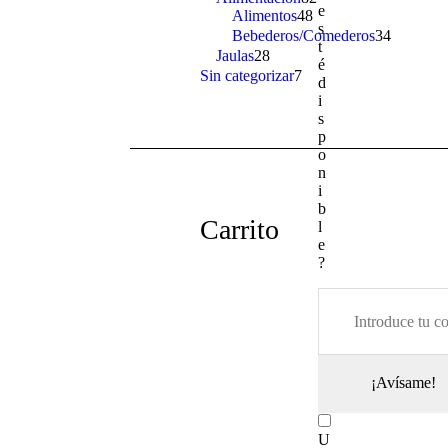
e
Alimentos
48
48
products
s
products
Bebederos/Comederos
34
34
t
products
Jaulas
28
28
é
products
Sin categorizar
7
7
d
products
i
s
p
o
n
i
b
Carrito
l
e
?
¡Avísame!
U