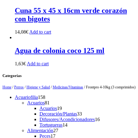
Cuna 55 x 45 x 16cm verde corazón
con bigotes
14,08
€
Add to cart
Agua de colonia coco 125 ml
1,63
€
Add to cart
Categorías
Home
/
Perros
/
Higiene y Salud
/
Medicinas/Vitaminas
/ Frontpro 4-10kg (3 comprimidos)
158
Acuariofilia
158
products
81
Acuarios
81
products
19
Acuarios
19
products
33
Decoración/Plantas
33
products
16
Difusores/Acondicionadores
16
14
products
Tortugueras
14
27
products
Alimentación
27
17
products
Peces
17