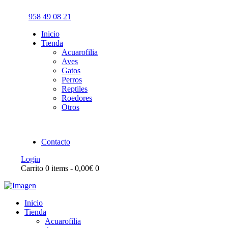
958 49 08 21
Inicio
Tienda
Acuarofilia
Aves
Gatos
Perros
Reptiles
Roedores
Otros
Contacto
Login
Carrito
0 items
-
0,00€
0
Inicio
Tienda
Acuarofilia