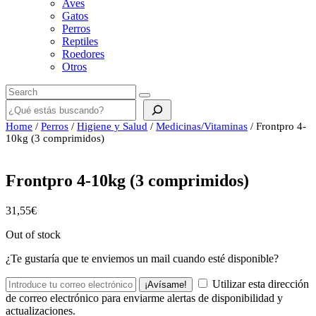
Aves
Gatos
Perros
Reptiles
Roedores
Otros
Buscar
Home
/
Perros
/
Higiene y Salud
/
Medicinas/Vitaminas
/ Frontpro 4-
10kg (3 comprimidos)
Frontpro 4-10kg (3 comprimidos)
31,55
€
Out of stock
¿Te gustaría que te enviemos un mail cuando esté disponible?
Utilizar esta dirección
¡Avísame!
de correo electrónico para enviarme alertas de disponibilidad y
actualizaciones.