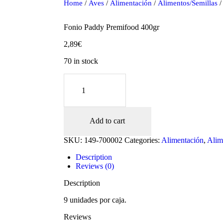
Home
/
Aves
/
Alimentación
/
Alimentos/Semillas
/
Fonio Paddy Premifood 400gr
2,89
€
70 in stock
Fonio
Paddy
Premifood
400gr
quantity
Add to cart
oducts
SKU:
149-700002
Categories:
Alimentación
,
Alim
Description
Reviews (0)
Description
9 unidades por caja.
Reviews