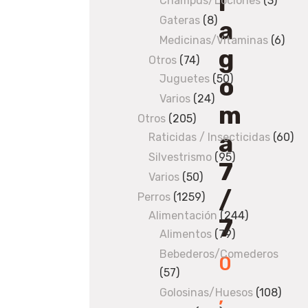
i
Champús/Lociones
3
3
produ
Gateras
8
8
a
products
Medicinas/Vitaminas
6
6
g
prod
Otros
74
74
o
Juguetes
products
50
50
products
Varios
24
24
m
products
Otros
205
205
a
Raticidas / Insecticidas
products
60
60
pro
Silvestrismo
95
95
7
products
Varios
50
50
/
products
Perros
1259
1259
Alimentación
products
244
244
7
Alimentos
79
79
products
products
Bebederos/Comederos
0
57
57
products
,
Golosinas/Huesos
108
108