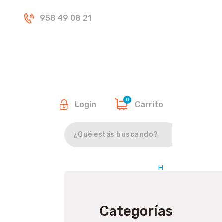
Inicio
958 49 08 21
Tienda
0
Login
Carrito
Buscar
H
o
m
e
Categorías
/
A