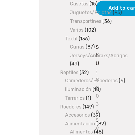
Casetas
products
15
15
goma
Add to ca
products
Juguetes/Pelotas
95
95
7/7
produ
Transportines
36
36
quantity
products
Varios
102
102
products
Textil
136
136
Cunas
87
products
87
S
products
K
Jerseys/Anoraks/Abrigos
U
49
49
:
products
Reptiles
32
32
8
Comederos/Bebederos
products
9
9
0
prod
Iluminación
18
18
0
products
Terrarios
1
1
3
product
Roedores
149
149
0
Accesorios
products
39
39
5
products
Alimentación
82
82
9
Alimentos
48
48
products