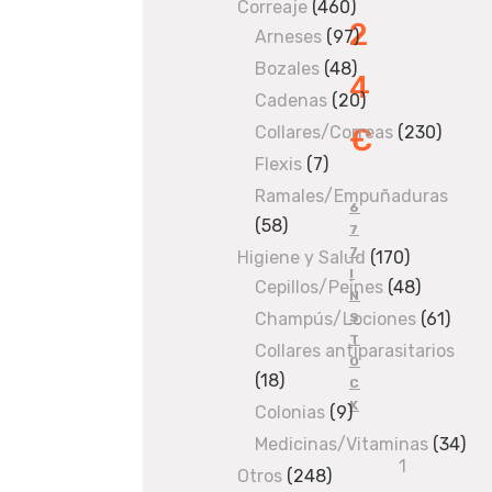
produ
Correaje
460
460
2
Arneses
97
products
97
products
Bozales
48
48
4
products
Cadenas
20
20
products
€
Collares/Correas
230
230
produ
Flexis
7
7
products
Ramales/Empuñaduras
6
58
58
7
7
products
Higiene y Salud
170
170
I
Cepillos/Peines
48
products
48
N
products
Champús/Lociones
61
61
S
T
produ
Collares antiparasitarios
O
18
18
C
K
products
Colonias
9
9
products
Medicinas/Vitaminas
34
34
Empalme
pro
Otros
248
248
tuberia