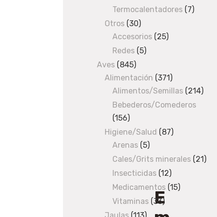
products
c
Termocalentadores
7
7
e
produc
Otros
30
30
s
Accesorios
products
25
25
o
products
Redes
5
5
r
products
Aves
845
845
i
Alimentación
products
371
371
o
Alimentos/Semillas
products
214
214
s
pro
Bebederos/Comederos
/ Empalme
tuberia
156
156
goma
products
Higiene/Salud
87
87
7/7
Arenas
5
5
products
products
Cales/Grits minerales
21
21
pro
Insecticidas
12
12
products
Medicamentos
15
15
E
products
Vitaminas
33
33
products
Jaulas
113
113