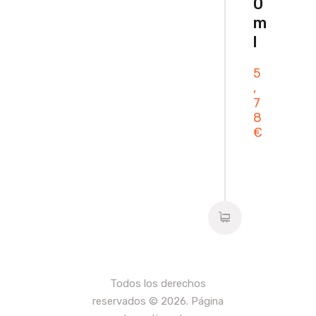
0
m
l
5
,
7
8
€
Todos los derechos
reservados © 2026. Página