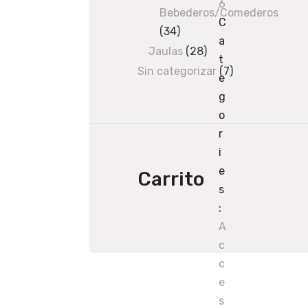
6
products
Bebederos/Comederos
C
34
34
a
products
Jaulas
28
28
t
products
Sin categorizar
7
7
e
products
g
o
r
i
e
Carrito
s
:
A
c
c
e
s