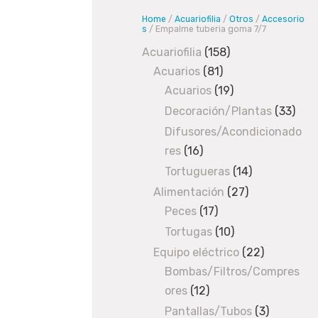
c
Home
/
Acuariofilia
/
Otros
/
Accesorio
u
s
/ Empalme tuberia goma 7/7
a
Acuariofilia
158
158
r
Acuarios
81
81
products
i
Acuarios
19
products
19
o
products
Decoración/Plantas
33
33
f
prod
Difusores/Acondicionado
i
res
16
16
l
products
i
Tortugueras
14
14
a
products
Alimentación
27
27
/
O
Peces
17
17
products
t
products
Tortugas
10
10
r
products
Equipo eléctrico
22
22
o
Bombas/Filtros/Compres
products
s
ores
12
12
/
A
products
Pantallas/Tubos
3
3
c