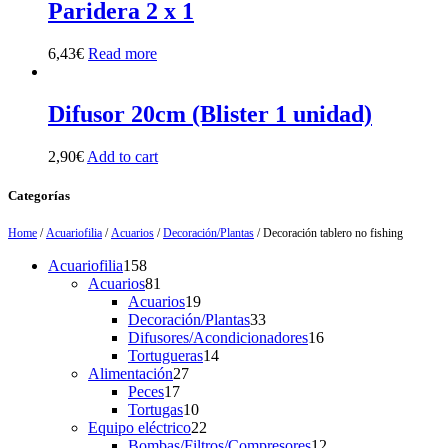
Paridera 2 x 1
6,43
€
Read more
Difusor 20cm (Blister 1 unidad)
2,90
€
Add to cart
Categorías
Home
/
Acuariofilia
/
Acuarios
/
Decoración/Plantas
/ Decoración tablero no fishing
158
Acuariofilia
158
products
81
Acuarios
81
products
19
Acuarios
19
products
33
Decoración/Plantas
33
products
16
Difusores/Acondicionadores
16
14
products
Tortugueras
14
27
products
Alimentación
27
17
products
Peces
17
products
10
Tortugas
10
products
22
Equipo eléctrico
22
products
12
Bombas/Filtros/Compresores
12