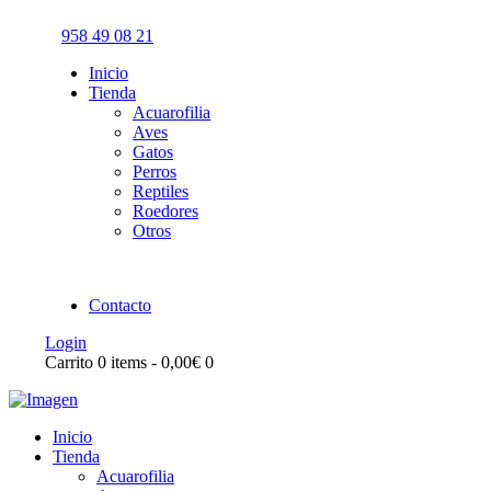
958 49 08 21
Inicio
Tienda
Acuarofilia
Aves
Gatos
Perros
Reptiles
Roedores
Otros
Contacto
Login
Carrito
0 items
-
0,00€
0
Inicio
Tienda
Acuarofilia