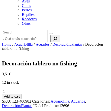
Aves
Gatos
Perros
Reptiles
Roedores
Otros
Buscar
Home
/
Acuariofilia
/
Acuarios
/
Decoración/Plantas
/ Decoración
tablero no fishing
Decoración tablero no fishing
3,51
€
12 in stock
Decoración
tablero
Add to cart
no
SKU:
123-400982
Categories:
Acuariofilia
,
Acuarios
,
fishing
Decoración/Plantas
ID del Producto:
12696
quantity