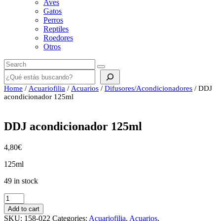
Aves
Gatos
Perros
Reptiles
Roedores
Otros
Buscar
Home
/
Acuariofilia
/
Acuarios
/
Difusores/Acondicionadores
/ DDJ
acondicionador 125ml
DDJ acondicionador 125ml
4,80
€
125ml
49 in stock
DDJ
acondicionador
Add to cart
125ml
SKU:
158-022
Categories:
Acuariofilia
,
Acuarios
,