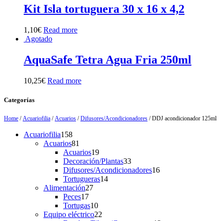
Kit Isla tortuguera 30 x 16 x 4,2
1,10
€
Read more
Agotado
AquaSafe Tetra Agua Fria 250ml
10,25
€
Read more
Categorías
Home
/
Acuariofilia
/
Acuarios
/
Difusores/Acondicionadores
/ DDJ acondicionador 125ml
158
Acuariofilia
158
products
81
Acuarios
81
products
19
Acuarios
19
products
33
Decoración/Plantas
33
products
16
Difusores/Acondicionadores
16
14
products
Tortugueras
14
27
products
Alimentación
27
17
products
Peces
17
products
10
Tortugas
10
products
22
Equipo eléctrico
22