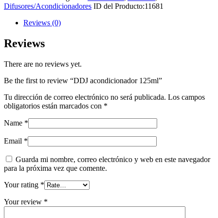
quantity
Difusores/Acondicionadores
ID del Producto:
11681
Reviews (0)
Reviews
There are no reviews yet.
Be the first to review “DDJ acondicionador 125ml”
Tu dirección de correo electrónico no será publicada.
Los campos
obligatorios están marcados con
*
Name
*
Email
*
Guarda mi nombre, correo electrónico y web en este navegador
para la próxima vez que comente.
Your rating
*
Your review
*