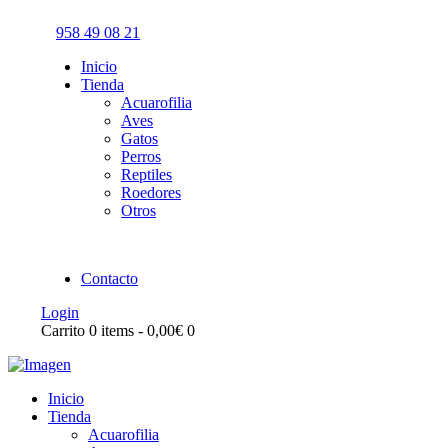
958 49 08 21
Inicio
Tienda
Acuarofilia
Aves
Gatos
Perros
Reptiles
Roedores
Otros
Contacto
Login
Carrito
0 items
-
0,00€
0
Inicio
Tienda
Acuarofilia