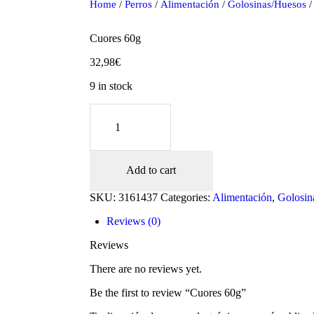
Home
/
Perros
/
Alimentación
/
Golosinas/Huesos
/
Cuores 60g
32,98
€
9 in stock
Cuores
60g
quantity
Add to cart
oducts
SKU:
3161437
Categories:
Alimentación
,
Golosin
Reviews (0)
Reviews
There are no reviews yet.
Be the first to review “Cuores 60g”