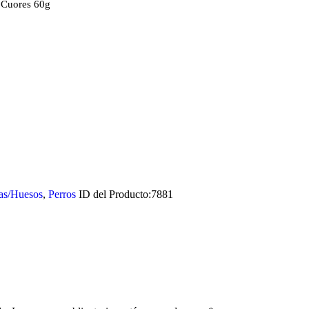
 Cuores 60g
as/Huesos
,
Perros
ID del Producto:
7881