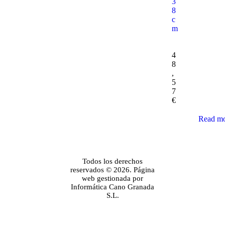
3
8
c
m
4
8
,
5
7
€
Read m
Todos los derechos
reservados © 2026. Página
web gestionada por
Informática Cano Granada
S.L.