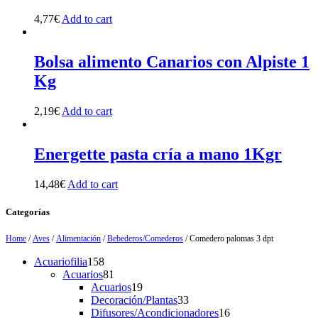
4,77
€
Add to cart
Bolsa alimento Canarios con Alpiste 1
Kg
2,19
€
Add to cart
Energette pasta cría a mano 1Kgr
14,48
€
Add to cart
Categorías
Home
/
Aves
/
Alimentación
/
Bebederos/Comederos
/ Comedero palomas 3 dpt
158
Acuariofilia
158
products
81
Acuarios
81
products
19
Acuarios
19
products
33
Decoración/Plantas
33
products
16
Difusores/Acondicionadores
16