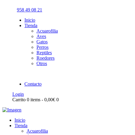
958 49 08 21
Inicio
Tienda
Acuarofilia
Aves
Gatos
Perros
Reptiles
Roedores
Otros
Contacto
Login
Carrito
0 items
-
0,00€
0
Inicio
Tienda
Acuarofilia