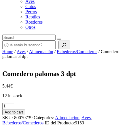
Aves
Gatos
Perros
Reptiles
Roedores
Otros
Buscar
Home
/
Aves
/
Alimentación
/
Bebederos/Comederos
/ Comedero
palomas 3 dpt
Comedero palomas 3 dpt
5,44
€
12 in stock
Comedero
palomas
Add to cart
3
SKU:
80070739
Categories:
Alimentación
,
Aves
,
dpt
Bebederos/Comederos
ID del Producto:
9159
quantity