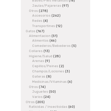
Bases/Pies metálicos
products
16
16
products
Jaulas/Pajareras
97
97
products
Otros
278
278
Accesorios
products
262
262
products
Redes
4
4
products
Transportines
12
12
products
Gatos
167
167
Alimentacion
products
51
51
Alimentos
46
46
products
products
Comederos/Bebederos
5
5
products
Collares
13
13
products
Higiene/Salud
28
28
Arenas
9
9
products
products
Cepillos/Peines
2
2
products
Champús/Lociones
3
3
products
Gateras
8
8
products
Medicinas/Vitaminas
6
6
products
Otros
74
74
Juguetes
products
50
50
products
Varios
24
24
products
Otros
205
205
Raticidas / Insecticidas
products
60
60