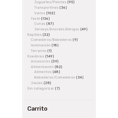
products
Juguetes/Pelotas
95
95
products
Transportines
36
36
products
Varios
102
102
products
Textil
136
136
Cunas
87
products
87
products
Jerseys/Anoraks/Abrigos
49
49
products
Reptiles
32
32
Comederos/Bebederos
products
9
9
products
Iluminación
18
18
products
Terrarios
1
1
product
Roedores
149
149
Accesorios
products
39
39
products
Alimentación
82
82
Alimentos
48
48
products
products
Bebederos/Comederos
34
34
products
Jaulas
28
28
products
Sin categorizar
7
7
products
Carrito