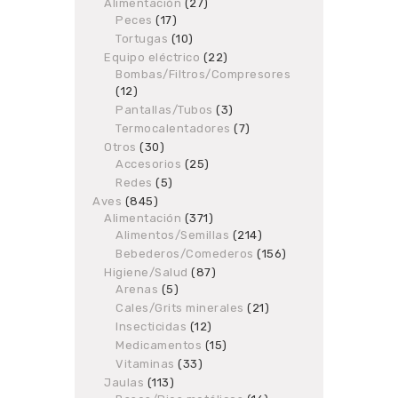
products
Alimentación
27
27
Peces
17
17
products
products
Tortugas
10
10
products
Equipo eléctrico
22
22
Bombas/Filtros/Compresores
products
12
12
products
Pantallas/Tubos
3
3
products
Termocalentadores
7
7
products
Otros
30
30
Accesorios
products
25
25
products
Redes
5
5
products
Aves
845
845
Alimentación
products
371
371
Alimentos/Semillas
products
214
214
products
Bebederos/Comederos
156
156
products
Higiene/Salud
87
87
Arenas
5
5
products
products
Cales/Grits minerales
21
21
products
Insecticidas
12
12
products
Medicamentos
15
15
products
Vitaminas
33
33
products
Jaulas
113
113