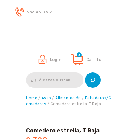
958 49 08 21
Inicio
Tienda
0
Login
Carrito
Buscar
Home
/
Aves
/
Alimentación
/
Bebederos/C
omederos
/ Comedero estrella, T.Roja
Comedero estrella, T.Roja