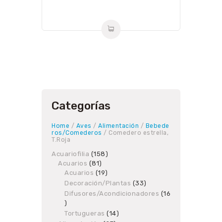
Categorías
Home
/
Aves
/
Alimentación
/
Bebede
ros/Comederos
/ Comedero estrella,
T.Roja
Acuariofilia
158
158
Acuarios
81
81
products
Acuarios
19
products
19
products
Decoración/Plantas
33
33
products
Difusores/Acondicionadores
16
16
products
Tortugueras
14
14