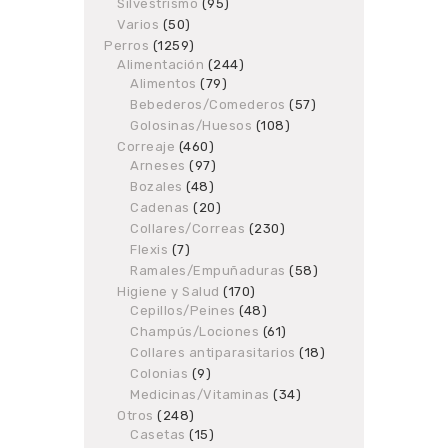
products
Silvestrismo
95
95
products
Varios
50
50
products
Perros
1259
1259
Alimentación
products
244
244
Alimentos
79
79
products
products
Bebederos/Comederos
57
57
products
Golosinas/Huesos
108
108
products
Correaje
460
460
Arneses
97
products
97
products
Bozales
48
48
products
Cadenas
20
20
products
Collares/Correas
230
230
products
Flexis
7
7
products
Ramales/Empuñaduras
58
58
products
Higiene y Salud
170
170
Cepillos/Peines
48
products
48
products
Champús/Lociones
61
61
products
Collares antiparasitarios
18
18
products
Colonias
9
9
products
Medicinas/Vitaminas
34
34
products
Otros
248
248
Casetas
products
15
15