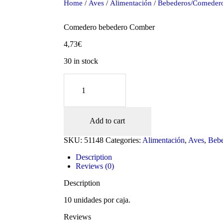
Home
/
Aves
/
Alimentación
/
Bebederos/Comeder
Comedero bebedero Comber
4,73
€
30 in stock
Comedero
bebedero
Comber
quantity
Add to cart
oducts
SKU:
51148
Categories:
Alimentación
,
Aves
,
Bebe
Description
Reviews (0)
Description
10 unidades por caja.
Reviews