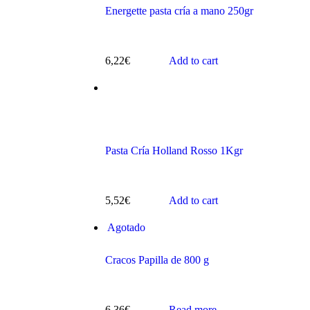
Energette pasta cría a mano 250gr
6,22
€
Add to cart
s
Pasta Cría Holland Rosso 1Kgr
5,52
€
Add to cart
ts
Agotado
Cracos Papilla de 800 g
6,36
€
Read more