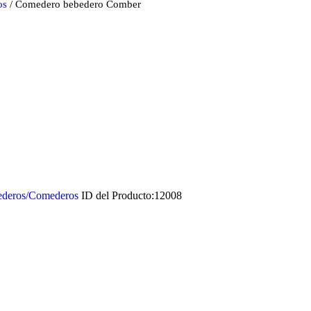
os
/ Comedero bebedero Comber
deros/Comederos
ID del Producto:
12008