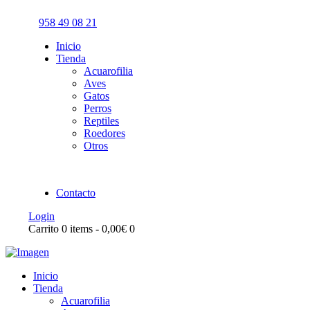
958 49 08 21
Inicio
Tienda
Acuarofilia
Aves
Gatos
Perros
Reptiles
Roedores
Otros
Contacto
Login
Carrito
0 items
-
0,00€
0
Inicio
Tienda
Acuarofilia