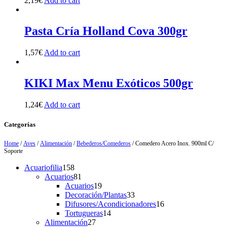
2,19
€
Add to cart
Pasta Cría Holland Cova 300gr
1,57
€
Add to cart
KIKI Max Menu Exóticos 500gr
1,24
€
Add to cart
Categorías
Home
/
Aves
/
Alimentación
/
Bebederos/Comederos
/ Comedero Acero Inox. 900ml C/
Soporte
158
Acuariofilia
158
products
81
Acuarios
81
products
19
Acuarios
19
products
33
Decoración/Plantas
33
products
16
Difusores/Acondicionadores
16
14
products
Tortugueras
14
27
products
Alimentación
27