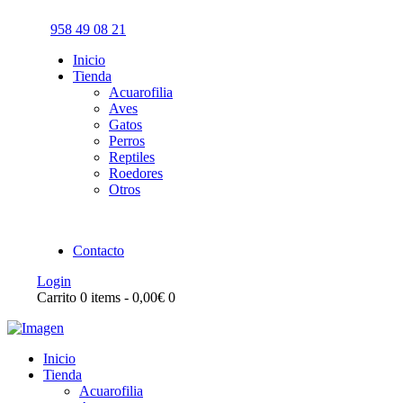
958 49 08 21
Inicio
Tienda
Acuarofilia
Aves
Gatos
Perros
Reptiles
Roedores
Otros
Contacto
Login
Carrito
0 items
-
0,00€
0
Inicio
Tienda
Acuarofilia