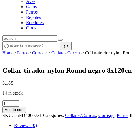
Aves
Gatos
Perros
Reptiles
Roedores
Otros
Buscar
Home
/
Perros
/
Correaje
/
Collares/Correas
/ Collar-tirador nylon Ro
Collar-tirador nylon Round negro 8x120c
3,18
€
14 in stock
Collar-
tirador
Add to cart
nylon
SKU:
55FD4000731
Categories:
Collares/Correas
,
Correaje
,
Perros
I
Round
negro
Reviews (0)
8x120cm