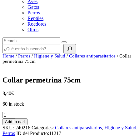
Aves
Gatos
Perros
Reptiles
Roedores
Otros
Buscar
Home
/
Perros
/
Higiene y Salud
/
Collares antiparasitarios
/ Collar
permetrina 75cm
Collar permetrina 75cm
8,40
€
60 in stock
Collar
permetrina
Add to cart
75cm
SKU:
240216
Categories:
Collares antiparasitarios
,
Higiene y Salud
,
quantity
Perros
ID del Producto:
11217