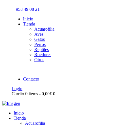
958 49 08 21
Inicio
Tienda
Acuarofilia
Aves
Gatos
Perros
Reptiles
Roedores
Otros
Contacto
Login
Carrito
0 items
-
0,00€
0
Inicio
Tienda
Acuarofilia