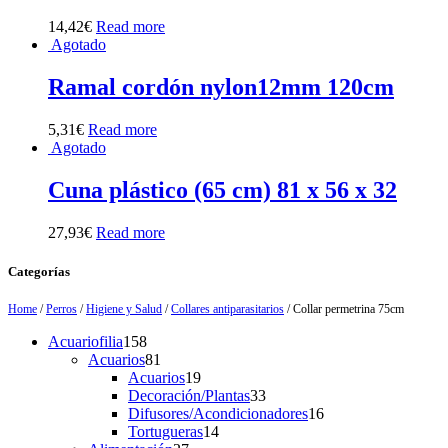
14,42
€
Read more
Agotado
Ramal cordón nylon12mm 120cm
5,31
€
Read more
Agotado
Cuna plástico (65 cm) 81 x 56 x 32
27,93
€
Read more
Categorías
Home
/
Perros
/
Higiene y Salud
/
Collares antiparasitarios
/ Collar permetrina 75cm
158
Acuariofilia
158
products
81
Acuarios
81
products
19
Acuarios
19
products
33
Decoración/Plantas
33
products
16
Difusores/Acondicionadores
16
14
products
Tortugueras
14