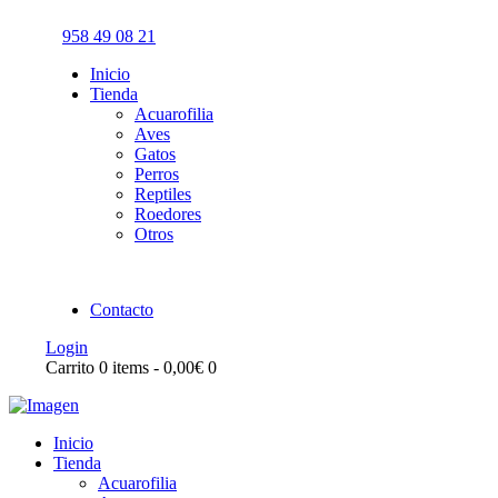
958 49 08 21
Inicio
Tienda
Acuarofilia
Aves
Gatos
Perros
Reptiles
Roedores
Otros
Contacto
Login
Carrito
0 items
-
0,00€
0
Inicio
Tienda
Acuarofilia