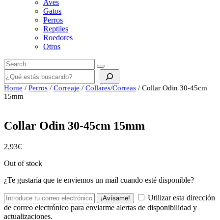
Aves
Gatos
Perros
Reptiles
Roedores
Otros
Buscar
Home
/
Perros
/
Correaje
/
Collares/Correas
/ Collar Odin 30-45cm
15mm
Collar Odin 30-45cm 15mm
2,93
€
Out of stock
¿Te gustaría que te enviemos un mail cuando esté disponible?
Utilizar esta dirección
¡Avísame!
de correo electrónico para enviarme alertas de disponibilidad y
actualizaciones.