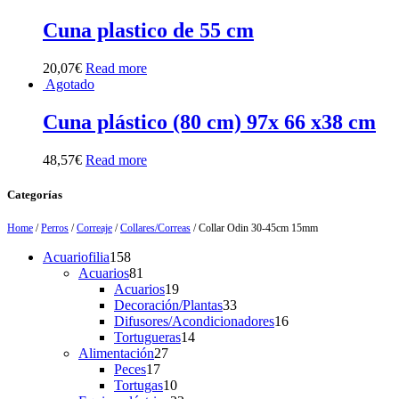
Cuna plastico de 55 cm
20,07
€
Read more
Agotado
Cuna plástico (80 cm) 97x 66 x38 cm
48,57
€
Read more
Categorías
Home
/
Perros
/
Correaje
/
Collares/Correas
/ Collar Odin 30-45cm 15mm
158
Acuariofilia
158
products
81
Acuarios
81
products
19
Acuarios
19
products
33
Decoración/Plantas
33
products
16
Difusores/Acondicionadores
16
14
products
Tortugueras
14
27
products
Alimentación
27
17
products
Peces
17
products
10
Tortugas
10