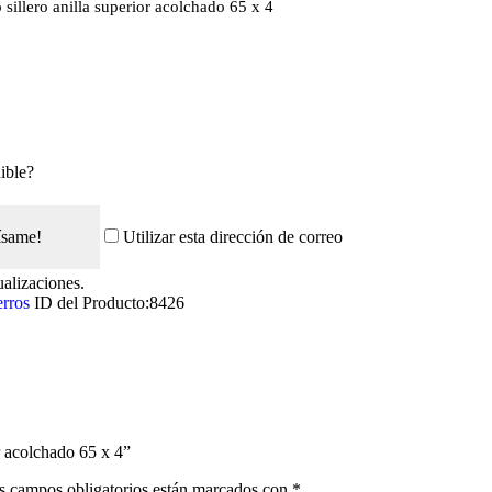
 sillero anilla superior acolchado 65 x 4
ible?
ísame!
Utilizar esta dirección de correo
ualizaciones.
erros
ID del Producto:
8426
or acolchado 65 x 4”
s campos obligatorios están marcados con
*