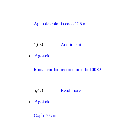
Agua de colonia coco 125 ml
s
1,63
€
Add to cart
Agotado
Ramal cordón nylon cromado 100×2
5,47
€
Read more
ts
Agotado
Cojín 70 cm