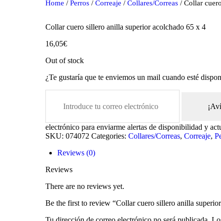
Home
/
Perros
/
Correaje
/
Collares/Correas
/ Collar cuero
Collar cuero sillero anilla superior acolchado 65 x 4
16,05
€
Out of stock
¿Te gustaría que te enviemos un mail cuando esté dispon
¡Av
electrónico para enviarme alertas de disponibilidad y act
oducts
SKU:
074072
Categories:
Collares/Correas
,
Correaje
,
P
Reviews (0)
Reviews
There are no reviews yet.
Be the first to review “Collar cuero sillero anilla superi
Tu dirección de correo electrónico no será publicada.
Lo