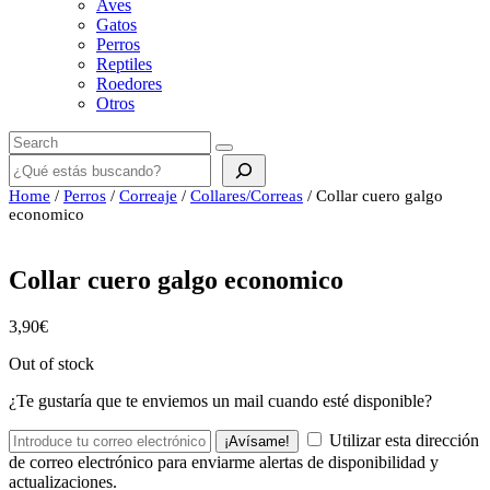
Aves
Gatos
Perros
Reptiles
Roedores
Otros
Buscar
Home
/
Perros
/
Correaje
/
Collares/Correas
/ Collar cuero galgo
economico
Collar cuero galgo economico
3,90
€
Out of stock
¿Te gustaría que te enviemos un mail cuando esté disponible?
Utilizar esta dirección
¡Avísame!
de correo electrónico para enviarme alertas de disponibilidad y
actualizaciones.