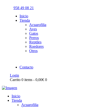
958 49 08 21
Inicio
Tienda
Acuarofilia
Aves
Gatos
Perros
Reptiles
Roedores
Otros
Contacto
Login
Carrito
0 items
-
0,00€
0
Inicio
Tienda
Acuarofilia