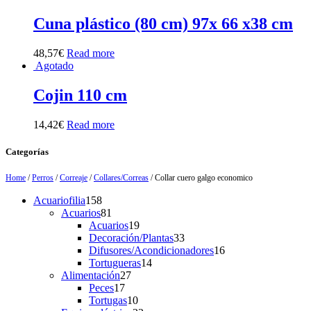
Cuna plástico (80 cm) 97x 66 x38 cm
48,57
€
Read more
Agotado
Cojin 110 cm
14,42
€
Read more
Categorías
Home
/
Perros
/
Correaje
/
Collares/Correas
/ Collar cuero galgo economico
158
Acuariofilia
158
products
81
Acuarios
81
products
19
Acuarios
19
products
33
Decoración/Plantas
33
products
16
Difusores/Acondicionadores
16
14
products
Tortugueras
14
27
products
Alimentación
27
17
products
Peces
17
products
10
Tortugas
10