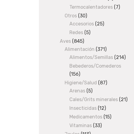
o
products
Termocalentadores
7
7
l
produc
Otros
30
30
l
Accesorios
products
25
25
a
products
Redes
5
5
r
products
Aves
845
845
e
Alimentación
products
371
371
s
Alimentos/Semillas
products
214
214
a
pro
n
Bebederos/Comederos
t
156
156
i
products
Higiene/Salud
87
87
p
Arenas
5
5
products
a
products
Cales/Grits minerales
21
21
r
pro
Insecticidas
12
12
a
products
Medicamentos
15
15
s
products
i
Vitaminas
33
33
t
products