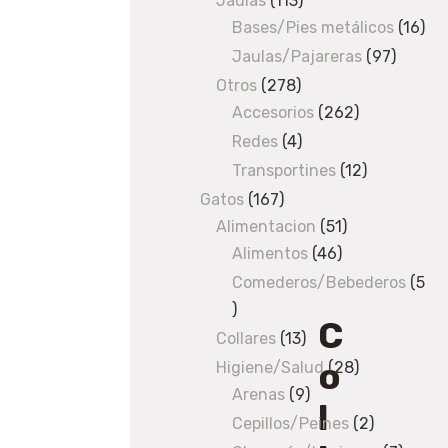
Jaulas
113
113
a
Bases/Pies metálicos
products
16
16
r
pro
Jaulas/Pajareras
97
97
i
produc
Otros
278
278
o
Accesorios
products
262
262
s
products
Redes
4
4
/ Collar
products
Transportines
12
12
con
permetrina
products
Gatos
167
167
60cm
Alimentacion
products
51
51
Alimentos
46
46
products
products
Comederos/Bebederos
5
5
C
products
Collares
13
13
o
products
Higiene/Salud
28
28
Arenas
9
9
products
l
products
Cepillos/Peines
2
2