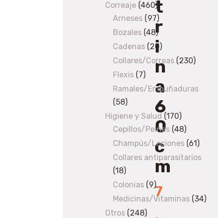
t
produ
Correaje
460
460
Arneses
97
products
97
r
products
Bozales
48
48
i
products
Cadenas
20
20
products
n
Collares/Correas
230
230
produ
Flexis
7
7
a
products
Ramales/Empuñaduras
6
58
58
products
Higiene y Salud
170
170
0
Cepillos/Peines
48
products
48
c
products
Champús/Lociones
61
61
produ
Collares antiparasitarios
m
18
18
products
Colonias
9
9
7
products
Medicinas/Vitaminas
34
34
,
pro
Otros
248
248