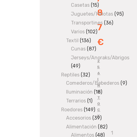
Casetas
products
15
15
8
products
Juguetes/Pelotas
95
95
produ
Transportines
36
36
7
products
Varios
102
102
€
products
Textil
136
136
Cunas
87
products
87
products
Jerseys/Anoraks/Abrigos
2
49
49
5
6
products
Reptiles
32
32
I
Comederos/Bebederos
products
9
9
N
prod
Iluminación
18
18
S
T
products
Terrarios
1
1
O
product
Roedores
149
149
C
K
Accesorios
products
39
39
products
Alimentación
82
82
Collar
Alimentos
48
48
products