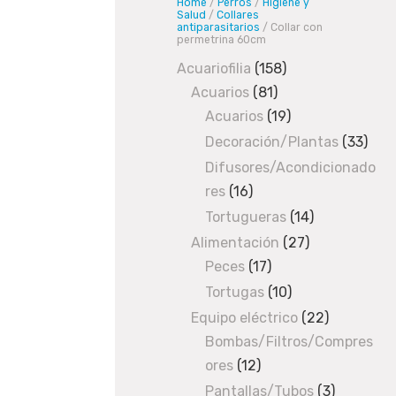
Home
/
Perros
/
Higiene y
r
Salud
/
Collares
antiparasitarios
/ Collar con
r
permetrina 60cm
o
Acuariofilia
158
158
s
Acuarios
81
81
products
/
H
Acuarios
19
products
19
i
products
Decoración/Plantas
33
33
g
prod
Difusores/Acondicionado
i
res
16
16
e
n
products
Tortugueras
14
14
e
products
Alimentación
27
27
y
Peces
17
17
products
S
products
Tortugas
10
10
a
products
Equipo eléctrico
22
22
l
Bombas/Filtros/Compres
products
u
ores
12
12
d
products
/
C
Pantallas/Tubos
3
3