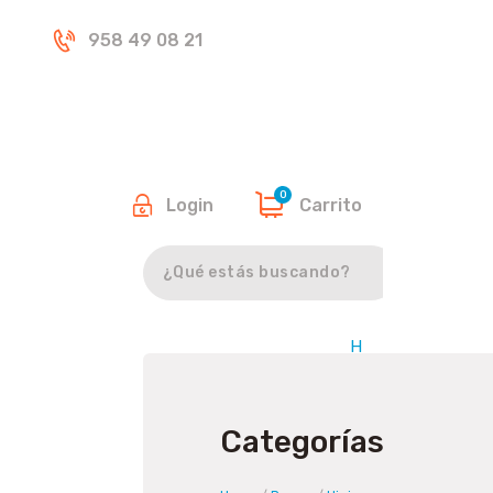
Inicio
958 49 08 21
Tienda
0
Login
Carrito
Buscar
H
o
m
e
Categorías
/
P
e