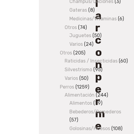
l
products
Champús/Lociones
3
3
produ
Gateras
8
8
a
products
Medicinas/Vitaminas
6
6
r
prod
Otros
74
74
Juguetes
products
50
50
c
products
Varios
24
24
o
products
Otros
205
205
n
Raticidas / Insecticidas
products
60
60
pro
Silvestrismo
95
95
p
products
Varios
50
50
e
products
Perros
1259
1259
Alimentación
products
244
244
r
Alimentos
79
79
products
m
products
Bebederos/Comederos
57
57
e
products
Golosinas/Huesos
108
108