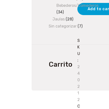
con
products
Bebederos/Comederos
permetrina
Add to ca
34
34
60cm
products
Jaulas
28
28
quantity
products
Sin categorizar
7
7
products
S
K
U
:
Carrito
2
4
0
2
1
2
C