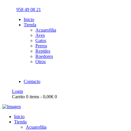
958 49 08 21
Inicio
Tienda
Acuarofilia
Aves
Gatos
Perros
Reptiles
Roedores
Otros
Contacto
Login
Carrito
0 items
-
0,00€
0
Inicio
Tienda
Acuarofilia