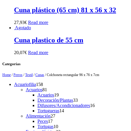
Cuna plástico (65 cm) 81 x 56 x 32
27,93
€
Read more
Agotado
Cuna plastico de 55 cm
20,07
€
Read more
Categorías
Home
/
Perros
/
Textil
/
Cunas
/ Colchoneta rectangular 96 x 76 x 7cm
158
Acuariofilia
158
products
81
Acuarios
81
products
19
Acuarios
19
products
33
Decoración/Plantas
33
products
16
Difusores/Acondicionadores
16
14
products
Tortugueras
14
27
products
Alimentación
27
17
products
Peces
17
products
10
Tortugas
10