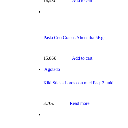
14,48
€
Add to cart
Pasta Cría Cracos Almendra 5Kgr
s
15,86
€
Add to cart
Agotado
Kiki Sticks Loros con miel Paq. 2 unid
ts
3,70
€
Read more