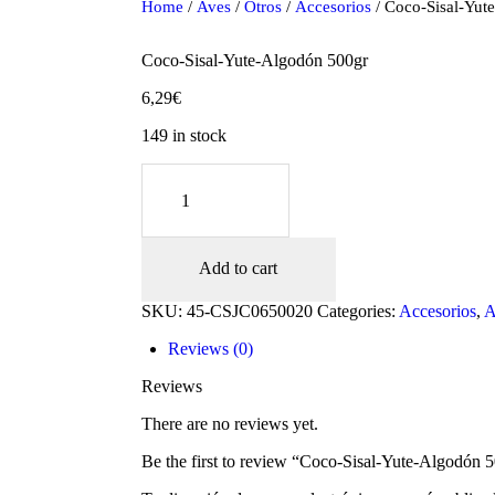
Home
/
Aves
/
Otros
/
Accesorios
/ Coco-Sisal-Yut
Coco-Sisal-Yute-Algodón 500gr
6,29
€
149 in stock
Coco-
Sisal-
Yute-
Algodón
500gr
Add to cart
quantity
oducts
SKU:
45-CSJC0650020
Categories:
Accesorios
,
A
Reviews (0)
Reviews
There are no reviews yet.
Be the first to review “Coco-Sisal-Yute-Algodón 