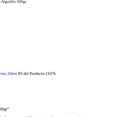
e-Algodón 500gr
ves
,
Otros
ID del Producto:
11976
500gr”