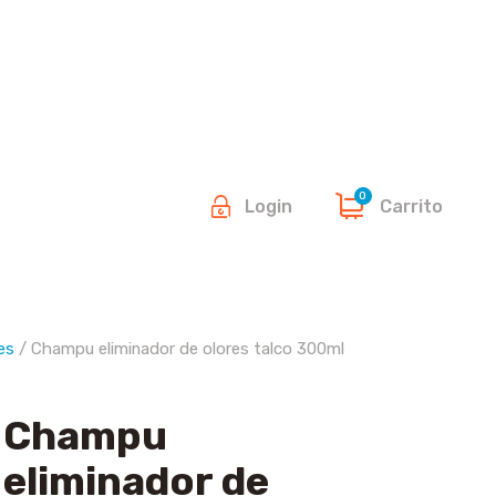
0
Login
Carrito
es
/ Champu eliminador de olores talco 300ml
Champu
eliminador de