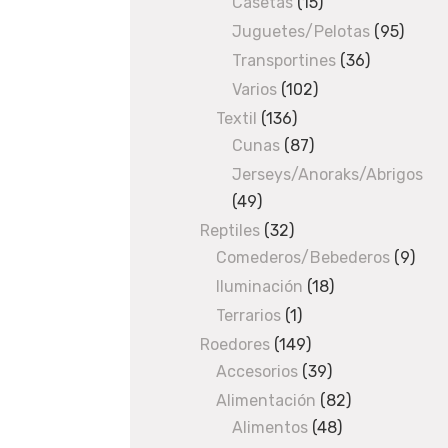
Casetas
products
15
15
products
Juguetes/Pelotas
95
95
produ
Transportines
36
36
products
Varios
102
102
products
Textil
136
136
Cunas
87
products
87
products
Jerseys/Anoraks/Abrigos
49
49
products
Reptiles
32
32
Comederos/Bebederos
products
9
9
prod
Iluminación
18
18
products
Terrarios
1
1
product
Roedores
149
149
Accesorios
products
39
39
products
Alimentación
82
82
Alimentos
48
48
products