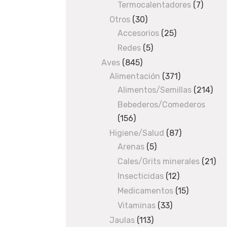
products
Termocalentadores
7
7
produc
Otros
30
30
Accesorios
products
25
25
products
Redes
5
5
products
Aves
845
845
Alimentación
products
371
371
Alimentos/Semillas
products
214
214
pro
Bebederos/Comederos
156
156
products
Higiene/Salud
87
87
Arenas
5
5
products
products
Cales/Grits minerales
21
21
pro
Insecticidas
12
12
products
Medicamentos
15
15
products
Vitaminas
33
33
products
Jaulas
113
113