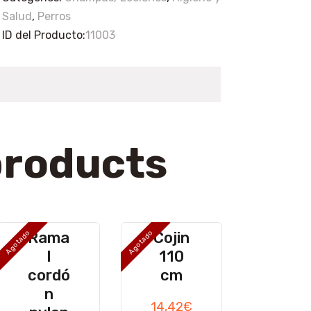
Salud
,
Perros
ID del Producto:
11003
products
Rama
Cojin
Agotado
Agotado
l
110
cordó
cm
n
14,42
€