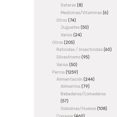
produ
Gateras
8
8
products
Medicinas/Vitaminas
6
6
prod
Otros
74
74
Juguetes
products
50
50
products
Varios
24
24
products
Otros
205
205
Raticidas / Insecticidas
products
60
60
pro
Silvestrismo
95
95
products
Varios
50
50
products
Perros
1259
1259
Alimentación
products
244
244
Alimentos
79
79
products
products
Bebederos/Comederos
57
57
products
Golosinas/Huesos
108
108
produ
Correaje
460
460