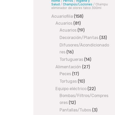
Home
/
Perros
/
Higiene y
Salud
/
Champús/Lociones
/ Champu
eliminador de olores talco 300ml
Acuariofilia
158
158
Acuarios
81
81
products
Acuarios
19
products
19
products
Decoración/Plantas
33
33
prod
Difusores/Acondicionado
res
16
16
products
Tortugueras
14
14
products
Alimentación
27
27
Peces
17
17
products
products
Tortugas
10
10
products
Equipo eléctrico
22
22
Bombas/Filtros/Compres
products
ores
12
12
products
Pantallas/Tubos
3
3