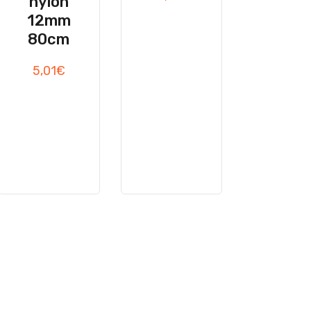
nylon
12mm
80cm
5,01
€