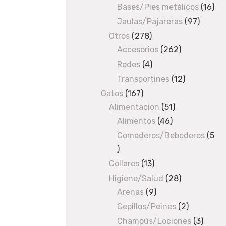
Bases/Pies metálicos
products
16
16
pro
Jaulas/Pajareras
97
97
produc
Otros
278
278
Accesorios
products
262
262
products
Redes
4
4
products
Transportines
12
12
products
Gatos
167
167
Alimentacion
products
51
51
Alimentos
46
46
products
products
Comederos/Bebederos
5
5
products
Collares
13
13
products
Higiene/Salud
28
28
Arenas
9
9
products
products
Cepillos/Peines
2
2
products
Champús/Lociones
3
3