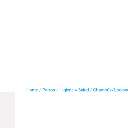
Buscar
Home
/
Perros
/
Higiene y Salud
/
Champús/Locion