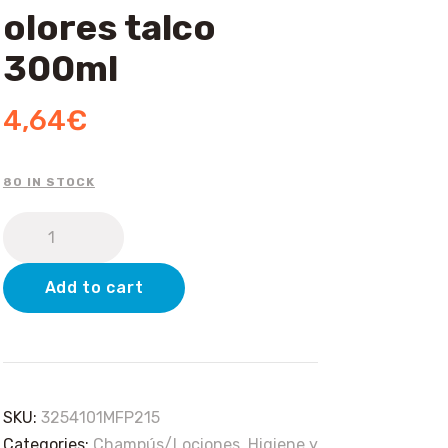
olores talco
300ml
4,64
€
80 IN STOCK
Champu
eliminador
de
Add to cart
olores
talco
300ml
quantity
SKU:
3254101MFP215
Categories:
Champús/Lociones
,
Higiene y