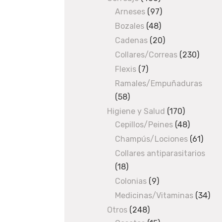
Arneses
97
products
97
products
Bozales
48
48
products
Cadenas
20
20
products
Collares/Correas
230
230
produ
Flexis
7
7
products
Ramales/Empuñaduras
58
58
products
Higiene y Salud
170
170
Cepillos/Peines
48
products
48
products
Champús/Lociones
61
61
produ
Collares antiparasitarios
18
18
products
Colonias
9
9
products
Medicinas/Vitaminas
34
34
pro
Otros
248
248