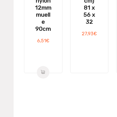
nylon
cm)
12mm
81 x
ducts
muell
56 x
ts
e
32
90cm
27,93
€
6,51
€