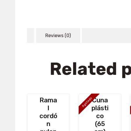
ts
Reviews (0)
ducts
Related 
Rama
Cuna
Agotado
ducts
l
plásti
cordó
co
n
(65