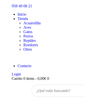
Inicio
958 49 08 21
Tienda
Inicio
Tienda
Acuarofilia
Aves
Gatos
Perros
Reptiles
Roedores
Otros
Contacto
Login
Carrito
0 items
-
0,00€
0
Buscar