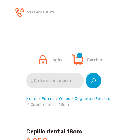
958 49 08 21
Inicio
Tienda
0
Login
Carrito
Buscar
Home
/
Perros
/
Otros
/
Juguetes/Pelotas
/ Cepillo dental 18cm
Cepillo dental 18cm