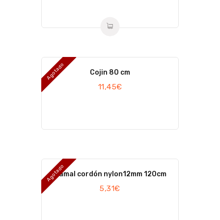
Agotado
Cojin 80 cm
11,45
€
Agotado
Ramal cordón nylon12mm 120cm
5,31
€