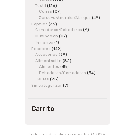
products
Textil
136
136
Cunas
87
products
87
products
Jerseys/Anoraks/Abrigos
49
49
products
Reptiles
32
32
Comederos/Bebederos
products
9
9
products
Iluminación
18
18
products
Terrarios
1
1
product
Roedores
149
149
Accesorios
products
39
39
products
Alimentación
82
82
Alimentos
48
48
products
products
Bebederos/Comederos
34
34
products
Jaulas
28
28
products
Sin categorizar
7
7
products
Carrito
Todos los derechos reservados © 2026.