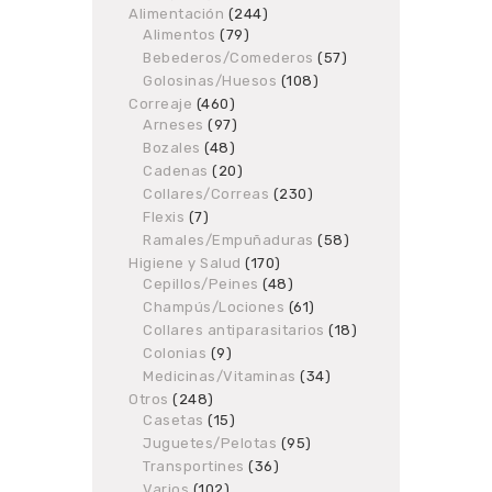
Alimentación
products
244
244
Alimentos
79
79
products
products
Bebederos/Comederos
57
57
products
Golosinas/Huesos
108
108
products
Correaje
460
460
Arneses
97
products
97
products
Bozales
48
48
products
Cadenas
20
20
products
Collares/Correas
230
230
products
Flexis
7
7
products
Ramales/Empuñaduras
58
58
products
Higiene y Salud
170
170
Cepillos/Peines
48
products
48
products
Champús/Lociones
61
61
products
Collares antiparasitarios
18
18
products
Colonias
9
9
products
Medicinas/Vitaminas
34
34
products
Otros
248
248
Casetas
products
15
15
products
Juguetes/Pelotas
95
95
products
Transportines
36
36
products
Varios
102
102