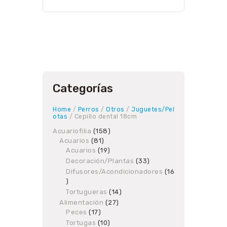
Categorías
Home
/
Perros
/
Otros
/
Juguetes/Pel
otas
/ Cepillo dental 18cm
Acuariofilia
158
158
Acuarios
81
81
products
Acuarios
19
products
19
products
Decoración/Plantas
33
33
products
Difusores/Acondicionadores
16
16
products
Tortugueras
14
14
products
Alimentación
27
27
Peces
17
17
products
products
Tortugas
10
10