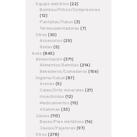
products
Equipo eléctrico
22
22
Bombas/Filtros/Compresores
products
12
12
products
Pantallas/Tubos
3
3
products
Termocalentadores
7
7
products
Otros
30
30
Accesorios
products
25
25
products
Redes
5
5
products
Aves
845
845
Alimentación
products
371
371
Alimentos/Semillas
products
214
214
products
Bebederos/Comederos
156
156
products
Higiene/Salud
87
87
Arenas
5
5
products
products
Cales/Grits minerales
21
21
products
Insecticidas
12
12
products
Medicamentos
15
15
products
Vitaminas
33
33
products
Jaulas
113
113
Bases/Pies metálicos
products
16
16
products
Jaulas/Pajareras
97
97
products
Otros
278
278