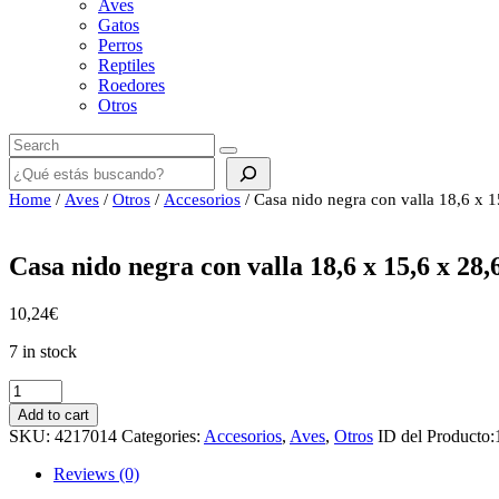
Aves
Gatos
Perros
Reptiles
Roedores
Otros
Buscar
Home
/
Aves
/
Otros
/
Accesorios
/ Casa nido negra con valla 18,6 x 
Casa nido negra con valla 18,6 x 15,6 x 28
10,24
€
7 in stock
Casa
nido
Add to cart
negra
SKU:
4217014
Categories:
Accesorios
,
Aves
,
Otros
ID del Producto:
con
valla
Reviews (0)
18,6