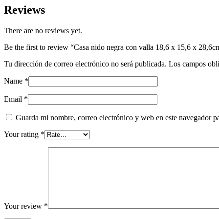
x
Reviews
15,6
x
There are no reviews yet.
28,6cm
quantity
Be the first to review “Casa nido negra con valla 18,6 x 15,6 x 28,6c
Tu dirección de correo electrónico no será publicada.
Los campos obli
Name
*
Email
*
Guarda mi nombre, correo electrónico y web en este navegador p
Your rating
*
Your review
*