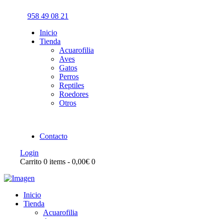
958 49 08 21
Inicio
Tienda
Acuarofilia
Aves
Gatos
Perros
Reptiles
Roedores
Otros
Contacto
Login
Carrito
0 items
-
0,00€
0
Inicio
Tienda
Acuarofilia