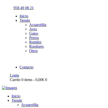
958 49 08 21
Inicio
Tienda
Acuarofilia
Aves
Gatos
Perros
Reptiles
Roedores
Otros
Contacto
Login
Carrito
0 items
-
0,00€
0
Inicio
Tienda
Acuarofilia