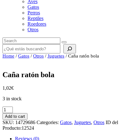
Aves
Gatos
Perros
Reptiles
Roedores
Otros
Buscar
Home
/
Gatos
/
Otros
/
Juguetes
/ Caña ratón bola
Caña ratón bola
1,02
€
3 in stock
Caña
ratón
Add to cart
bola
SKU:
14729686
Categories:
Gatos
,
Juguetes
,
Otros
ID del
quantity
Producto:
12524
Reviews (0)