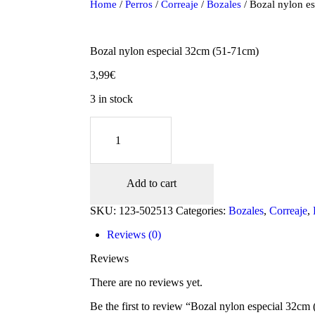
Home
/
Perros
/
Correaje
/
Bozales
/ Bozal nylon e
Bozal nylon especial 32cm (51-71cm)
3,99
€
3 in stock
Bozal
nylon
especial
32cm
(51-
oducts
Add to cart
71cm)
quantity
SKU:
123-502513
Categories:
Bozales
,
Correaje
,
Reviews (0)
Reviews
There are no reviews yet.
Be the first to review “Bozal nylon especial 32cm