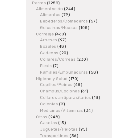
products
Perros
1259
1259
Alimentación
products
244
244
Alimentos
79
79
products
products
Bebederos/Comederos
57
57
products
Golosinas/Huesos
108
108
products
Correaje
460
460
Arneses
97
products
97
products
Bozales
48
48
products
Cadenas
20
20
products
Collares/Correas
230
230
products
Flexis
7
7
products
Ramales/Empuñaduras
58
58
products
Higiene y Salud
170
170
Cepillos/Peines
48
products
48
products
Champús/Lociones
61
61
products
Collares antiparasitarios
18
18
products
Colonias
9
9
products
Medicinas/Vitaminas
34
34
products
Otros
248
248
Casetas
products
15
15
products
Juguetes/Pelotas
95
95
products
Transportines
36
36