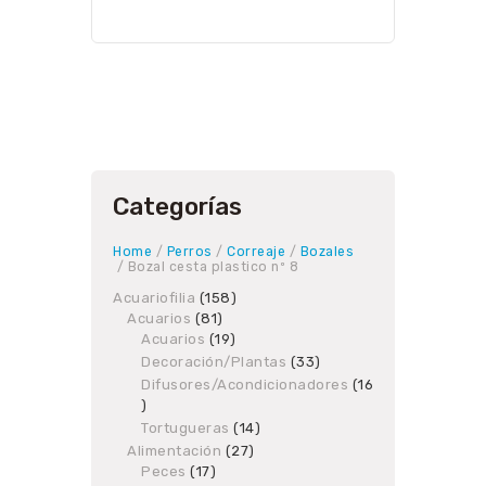
Categorías
Home
/
Perros
/
Correaje
/
Bozales
/ Bozal cesta plastico nº 8
Acuariofilia
158
158
Acuarios
81
81
products
Acuarios
19
products
19
products
Decoración/Plantas
33
33
products
Difusores/Acondicionadores
16
16
products
Tortugueras
14
14
products
Alimentación
27
27
Peces
17
17
products