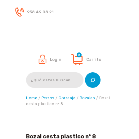
958 49 08 21
Inicio
Tienda
0
Login
Carrito
Buscar
Home
/
Perros
/
Correaje
/
Bozales
/ Bozal
cesta plastico nº 8
Bozal cesta plastico nº 8