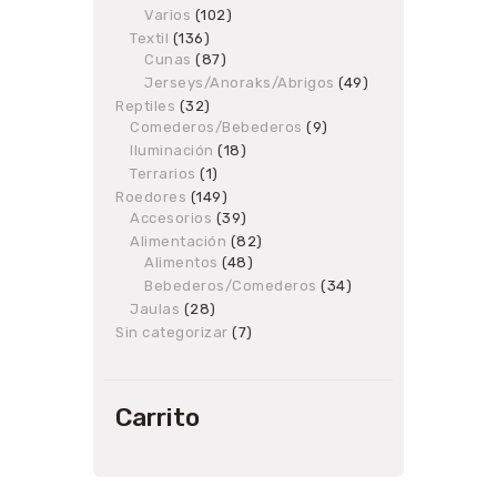
products
Varios
102
102
products
Textil
136
136
Cunas
87
products
87
products
Jerseys/Anoraks/Abrigos
49
49
products
Reptiles
32
32
Comederos/Bebederos
products
9
9
products
Iluminación
18
18
products
Terrarios
1
1
product
Roedores
149
149
Accesorios
products
39
39
products
Alimentación
82
82
Alimentos
48
48
products
products
Bebederos/Comederos
34
34
products
Jaulas
28
28
products
Sin categorizar
7
7
products
Carrito