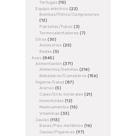
products
Tortugas
10
10
products
Equipo eléctrico
22
22
Bombas/Filtros/Compresores
products
12
12
products
Pantallas/Tubos
3
3
products
Termocalentadores
7
7
products
Otros
30
30
Accesorios
products
25
25
products
Redes
5
5
products
Aves
845
845
Alimentación
products
371
371
Alimentos/Semillas
products
214
214
products
Bebederos/Comederos
156
156
products
Higiene/Salud
87
87
Arenas
5
5
products
products
Cales/Grits minerales
21
21
products
Insecticidas
12
12
products
Medicamentos
15
15
products
Vitaminas
33
33
products
Jaulas
113
113
Bases/Pies metálicos
products
16
16
products
Jaulas/Pajareras
97
97