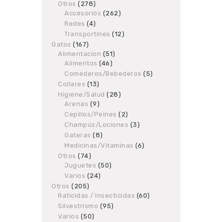
products
Otros
278
278
Accesorios
products
262
262
products
Redes
4
4
products
Transportines
12
12
products
Gatos
167
167
Alimentacion
products
51
51
Alimentos
46
46
products
products
Comederos/Bebederos
5
5
products
Collares
13
13
products
Higiene/Salud
28
28
Arenas
9
9
products
products
Cepillos/Peines
2
2
products
Champús/Lociones
3
3
products
Gateras
8
8
products
Medicinas/Vitaminas
6
6
products
Otros
74
74
Juguetes
products
50
50
products
Varios
24
24
products
Otros
205
205
Raticidas / Insecticidas
products
60
60
products
Silvestrismo
95
95
products
Varios
50
50