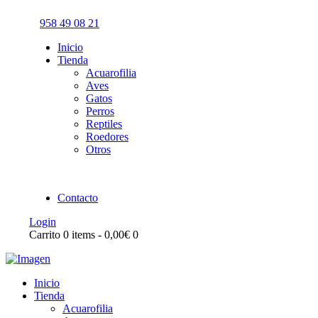
958 49 08 21
Inicio
Tienda
Acuarofilia
Aves
Gatos
Perros
Reptiles
Roedores
Otros
Contacto
Login
Carrito
0 items
-
0,00€
0
Inicio
Tienda
Acuarofilia