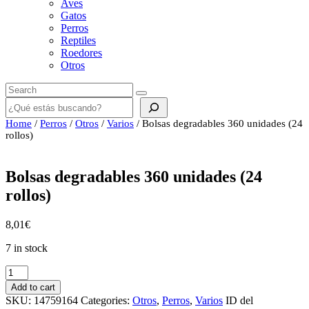
Aves
Gatos
Perros
Reptiles
Roedores
Otros
Buscar
Home
/
Perros
/
Otros
/
Varios
/ Bolsas degradables 360 unidades (24
rollos)
Bolsas degradables 360 unidades (24
rollos)
8,01
€
7 in stock
Bolsas
degradables
Add to cart
360
SKU:
14759164
Categories:
Otros
,
Perros
,
Varios
ID del
unidades