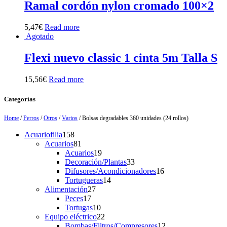
Ramal cordón nylon cromado 100×2
5,47
€
Read more
Agotado
Flexi nuevo classic 1 cinta 5m Talla S
15,56
€
Read more
Categorías
Home
/
Perros
/
Otros
/
Varios
/ Bolsas degradables 360 unidades (24 rollos)
158
Acuariofilia
158
products
81
Acuarios
81
products
19
Acuarios
19
products
33
Decoración/Plantas
33
products
16
Difusores/Acondicionadores
16
14
products
Tortugueras
14
27
products
Alimentación
27
17
products
Peces
17
products
10
Tortugas
10
products
22
Equipo eléctrico
22
products
12
Bombas/Filtros/Compresores
12