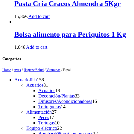
Pasta Cría Cracos Almendra 5Kgr
15,86
€
Add to cart
Bolsa alimento para Periquitos 1 Kg
1,64
€
Add to cart
Categorías
Home
/
Aves
/
Higiene/Salud
/
Vitaminas
/ Bipal
158
Acuariofilia
158
products
81
Acuarios
81
products
19
Acuarios
19
products
33
Decoración/Plantas
33
products
16
Difusores/Acondicionadores
16
14
products
Tortugueras
14
27
products
Alimentación
27
17
products
Peces
17
products
10
Tortugas
10
products
22
Equipo eléctrico
22
products
12
Bombas/Filtros/Compresores
12