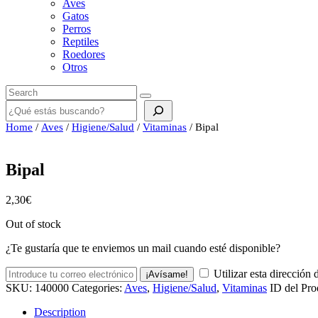
Aves
Gatos
Perros
Reptiles
Roedores
Otros
Buscar
Home
/
Aves
/
Higiene/Salud
/
Vitaminas
/ Bipal
Bipal
2,30
€
Out of stock
¿Te gustaría que te enviemos un mail cuando esté disponible?
Utilizar esta dirección 
¡Avísame!
SKU:
140000
Categories:
Aves
,
Higiene/Salud
,
Vitaminas
ID del Pro
Description