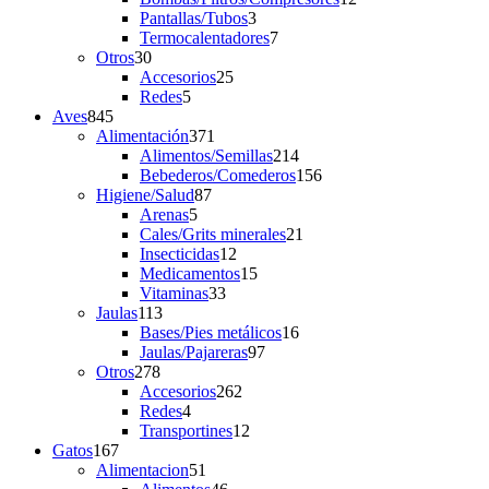
3
products
Pantallas/Tubos
3
products
7
Termocalentadores
7
30
products
Otros
30
products
25
Accesorios
25
5
products
Redes
5
845
products
Aves
845
products
371
Alimentación
371
products
214
Alimentos/Semillas
214
products
156
Bebederos/Comederos
156
87
products
Higiene/Salud
87
5
products
Arenas
5
products
21
Cales/Grits minerales
21
12
products
Insecticidas
12
products
15
Medicamentos
15
33
products
Vitaminas
33
113
products
Jaulas
113
products
16
Bases/Pies metálicos
16
97
products
Jaulas/Pajareras
97
278
products
Otros
278
products
262
Accesorios
262
4
products
Redes
4
products
12
Transportines
12
167
products
Gatos
167
products
51
Alimentacion
51
products
46