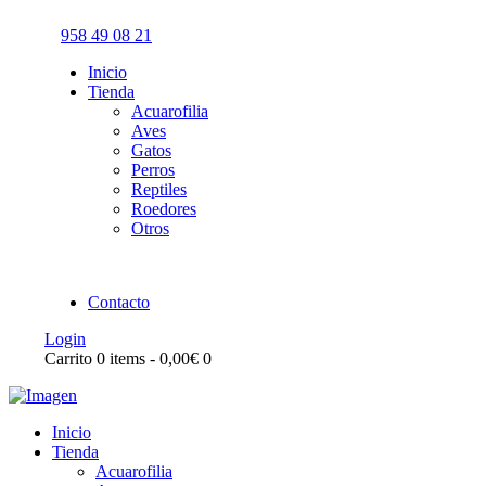
958 49 08 21
Inicio
Tienda
Acuarofilia
Aves
Gatos
Perros
Reptiles
Roedores
Otros
Contacto
Login
Carrito
0 items
-
0,00€
0
Inicio
Tienda
Acuarofilia