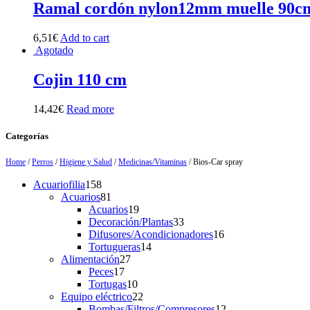
Ramal cordón nylon12mm muelle 90c
6,51
€
Add to cart
Agotado
Cojin 110 cm
14,42
€
Read more
Categorías
Home
/
Perros
/
Higiene y Salud
/
Medicinas/Vitaminas
/ Bios-Car spray
158
Acuariofilia
158
products
81
Acuarios
81
products
19
Acuarios
19
products
33
Decoración/Plantas
33
products
16
Difusores/Acondicionadores
16
14
products
Tortugueras
14
27
products
Alimentación
27
17
products
Peces
17
products
10
Tortugas
10
products
22
Equipo eléctrico
22
products
12
Bombas/Filtros/Compresores
12