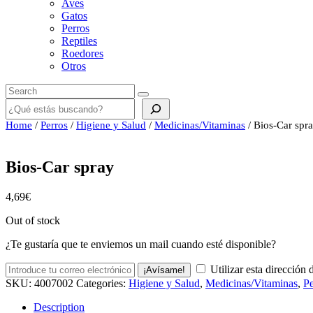
Aves
Gatos
Perros
Reptiles
Roedores
Otros
Buscar
Home
/
Perros
/
Higiene y Salud
/
Medicinas/Vitaminas
/ Bios-Car spr
Bios-Car spray
4,69
€
Out of stock
¿Te gustaría que te enviemos un mail cuando esté disponible?
Utilizar esta dirección 
¡Avísame!
SKU:
4007002
Categories:
Higiene y Salud
,
Medicinas/Vitaminas
,
Pe
Description