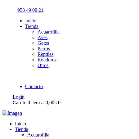
958 49 08 21
Inicio
Tienda
Acuarofilia
Aves
Gatos
Perros
Reptiles
Roedores
Otros
Contacto
Login
Carrito
0 items
-
0,00€
0
Inicio
Tienda
Acuarofilia